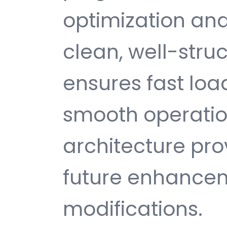
giriş
Betbigo
Betbigo
optimization and
giriş
Kalebet
Kalebet
giriş
Teosbet
Teosbet
clean, well-str
giriş
Amgbahis
Amgbahis
giriş
Royalbet
Royalbet
ensures fast loa
giriş
Jokerbet
Jokerbet
giriş
Zulabet
Zulabet
giriş
Matbet
Matbet
smooth operatio
giriş
Pusulabet
Pusulabet
giriş
Meybet
Meybet
architecture provi
giriş
romabet
romabet
giriş
norabahis
norabahis
giriş
enbet
enbet
future enhance
giriş
bahiscasino
bahiscasino
giriş
pokerklas
modifications.
giriş
betzula
betzula
giriş
amgbahis