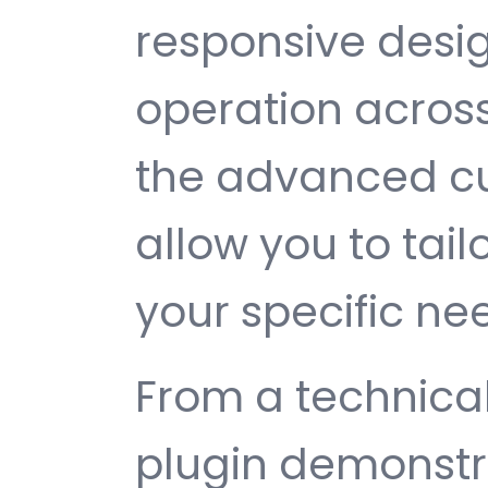
giriş
Betzula
Betzula
responsive desi
giriş
meybet
meybet
giriş
Atlasbet
Atlasbet
operation across
giriş
betnis
giriş
jokerbet
the advanced cu
giriş
millibahis
giriş
jasminbet
giriş
pulibet
allow you to tail
giriş
pulibet
giriş
holiganbet
your specific ne
giriş
pusulabet
giriş
cratosroyalbet
giriş
dedebet
giriş
betplay
betplay
From a technical
giriş
Festwin
giriş
jasminbet
plugin demonstr
giriş
biabet
giriş
Grandpashabet