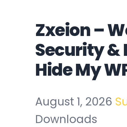
giriş
alobet
alobet
giriş
hiltonbet
hiltonbet
giriş
imajbet
imajbet
Zxeion – W
giriş
kulisbet
kulisbet
giriş
jokerbet
giriş
pulibet
Security & 
giriş
pulibet
giriş
pusulabet
giriş
pusulabet
Hide My W
giriş
Cratosroyalbet
giriş
Cratosroyalbet
giriş
Grandpashabet
giriş
Grandpashabet
giriş
biabet
August 1, 2026
S
giriş
betplay
giriş
jasminbet
Downloads
giriş
Festwin
Festwin
giriş
Restbet
Restbet