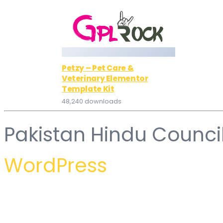
giriş
betzula
giriş
bahiscasino
giriş
avrupabet
avrupabet
giriş
alobet
alobet
giriş
restbet
restbet
giriş
http://mikefreemanministries.com/
Petzy – Pet Care &
Veterinary Elementor
giriş
https://tr.romabet-
Template Kit
sanal-
48,240 downloads
orjinal1.vip/
https://plan-
reprise-
Pakistan Hindu Counci
activite.com/
https://plan-
reprise-
activite.com/
WordPress
giriş
https://tr.betplay-
sanal-
orjinal.vip/
https://dentalcaremichalin.pl/
WordPress Hub
WP Job Manager Simple Paid Listings Addon
WP Job Manager Statistics Addon
WP Job Manager WC Paid Listings Addon
WP Job Manager ZipRecruiter Integ
giriş
https://tr.editorbet-
sanal-