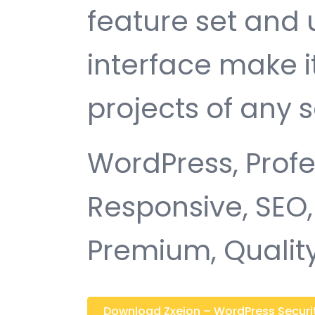
giriş
Atlasbet
Atlasbet
feature set and 
giriş
Atlasbet
Atlasbet
giriş
romabet
romabet
interface make i
giriş
norabahis
norabahis
giriş
enbet
enbet
giriş
amgbahis
amgbahis
projects of any s
giriş
pokerklas
pokerklas
giriş
betzula
betzula
giriş
bahiscasino
bahiscasino
WordPress, Profe
giriş
avrupabet
avrupabet
giriş
alobet
alobet
Responsive, SEO,
giriş
restbet
restbet
giriş
Kalebet
Kalebet
giriş
Betbigo
Betbigo
Premium, Quality
giriş
Teosbet
Teosbet
giriş
Amgbahis
Amgbahis
giriş
Royalbet
Royalbet
giriş
Jokerbet
Jokerbet
Download Zxeion – WordPress Security 