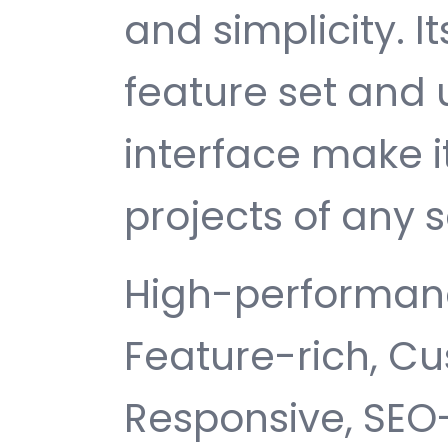
giriş
Atlasbet
Atlasbet
and simplicity. 
giriş
Atlasbet
Atlasbet
giriş
romabet
romabet
feature set and 
giriş
norabahis
norabahis
giriş
enbet
enbet
giriş
amgbahis
amgbahis
interface make i
giriş
pokerklas
pokerklas
giriş
betzula
betzula
projects of any s
giriş
bahiscasino
bahiscasino
giriş
avrupabet
avrupabet
giriş
alobet
alobet
High-performanc
giriş
restbet
restbet
giriş
Kalebet
Kalebet
giriş
Betbigo
Betbigo
Feature-rich, Cu
giriş
Teosbet
Teosbet
giriş
Amgbahis
Amgbahis
Responsive, SEO-f
giriş
Royalbet
Royalbet
giriş
Jokerbet
Jokerbet