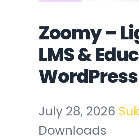
giriş
alobet
alobet
giriş
hiltonbet
hiltonbet
giriş
imajbet
imajbet
Zoomy – Li
giriş
kulisbet
kulisbet
giriş
jokerbet
giriş
pulibet
LMS & Educ
giriş
pulibet
giriş
pusulabet
giriş
pusulabet
WordPress
giriş
Cratosroyalbet
giriş
Cratosroyalbet
giriş
Grandpashabet
giriş
Grandpashabet
giriş
biabet
July 28, 2026
Su
giriş
betplay
giriş
jasminbet
Downloads
giriş
Festwin
Festwin
giriş
Restbet
Restbet