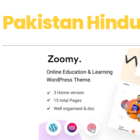
giriş
norabahis
norabahis
norabahis
giriş
Ultrabet
Ultrabet
Pakistan Hindu
giriş
Sonbahis
Sonbahis
giriş
Enjoybet
Enjoybet
giriş
Norabahis
Norabahis
giriş
Amgbahis
Amgbahis
giriş
Pokerklas
Pokerklas
giriş
Masterbetting
Masterbetting
giriş
Betgar
Betgar
giriş
Romabet
Romabet
giriş
Marsbahis
Marsbahis
giriş
Atmbahis
Atmbahis
giriş
Meritking
Meritking
giriş
betnis
giriş
efesbet
efesbet
giriş
marsbahis
giriş
holiganbet
holiganbet
giriş
maksibet
maksibet