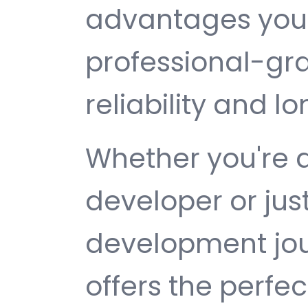
giriş
amgbahis
amgbahis
advantages you 
giriş
alobet
giriş
restbet
restbet
professional-gr
giriş
norabahis
giriş
Kalebet
Kalebet
giriş
Netbahis
Netbahis
reliability and 
giriş
Teosbet
Teosbet
giriş
grandbetting
grandbetting
giriş
Amgbahis
Amgbahis
Whether you're 
giriş
Romabet
Romabet
giriş
Teosbet
Teosbet
developer or jus
giriş
Betplay
Betplay
giriş
Enjoybet
Enjoybet
giriş
Editorbet
Editorbet
development jou
giriş
Vegabet
Vegabet
giriş
Sonbahis
Sonbahis
offers the perfe
giriş
aresbet
aresbet
aresbet
giriş
aresbet