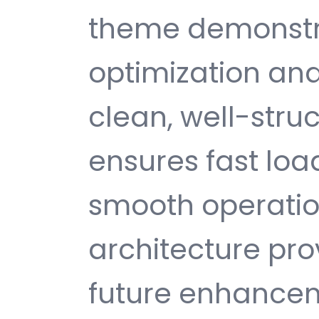
giriş
Betbigo
Betbigo
theme demonstr
giriş
Kalebet
Kalebet
giriş
Teosbet
Teosbet
optimization and
giriş
Amgbahis
Amgbahis
giriş
Royalbet
Royalbet
clean, well-str
giriş
Jokerbet
Jokerbet
giriş
Zulabet
Zulabet
giriş
Matbet
Matbet
ensures fast loa
giriş
Pusulabet
Pusulabet
giriş
Meybet
Meybet
smooth operatio
giriş
romabet
romabet
giriş
norabahis
norabahis
giriş
enbet
enbet
architecture provi
giriş
bahiscasino
bahiscasino
giriş
pokerklas
future enhance
giriş
betzula
betzula
giriş
amgbahis