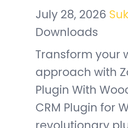
giriş
Amgbahis
Amgbahis
July 28, 2026
Su
giriş
Romabet
Romabet
giriş
Grandpashabet
Grandpashabet
giriş
Marsbahis
Marsbahis
Downloads
giriş
pulibet
giriş
pulibet
giriş
pusulabet
Transform your
giriş
pusulabet
giriş
Cratosroyalbet
approach with Z
giriş
Cratosroyalbet
giriş
Grandpashabet
Grandpashabet
giriş
Grandpashabet
Plugin With Wo
giriş
biabet
giriş
betplay
CRM Plugin for W
giriş
jasminbet
giriş
dedebet
giriş
https://kaystudio.net
https://kaystudio.net
revolutionary pl
giriş
holiganbet
holiganbet