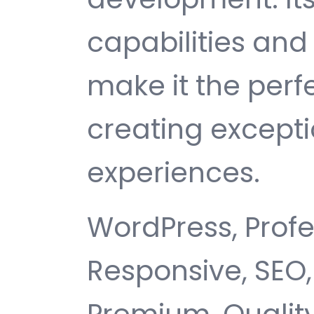
giriş
amgbahis
amgbahis
giriş
alobet
capabilities and
giriş
restbet
restbet
giriş
norabahis
giriş
Kalebet
Kalebet
make it the perf
giriş
Netbahis
Netbahis
giriş
Teosbet
Teosbet
creating except
giriş
grandbetting
grandbetting
giriş
Amgbahis
Amgbahis
giriş
Romabet
Romabet
experiences.
giriş
Teosbet
Teosbet
giriş
Betplay
Betplay
giriş
Enjoybet
Enjoybet
WordPress, Profe
giriş
Editorbet
Editorbet
giriş
Vegabet
Vegabet
Responsive, SEO,
giriş
Sonbahis
Sonbahis
giriş
aresbet
aresbet
aresbet
giriş
aresbet