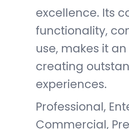
giriş
amgbahis
amgbahis
giriş
alobet
excellence. Its
giriş
restbet
restbet
giriş
norabahis
functionality, c
giriş
Kalebet
Kalebet
giriş
Netbahis
Netbahis
use, makes it an 
giriş
Teosbet
Teosbet
giriş
grandbetting
grandbetting
giriş
Amgbahis
Amgbahis
creating outsta
giriş
Romabet
Romabet
giriş
Teosbet
Teosbet
experiences.
giriş
Betplay
Betplay
giriş
Enjoybet
Enjoybet
giriş
Editorbet
Editorbet
giriş
Vegabet
Vegabet
Professional, Ent
giriş
Sonbahis
Sonbahis
giriş
aresbet
aresbet
aresbet
Commercial, Pr
giriş
aresbet