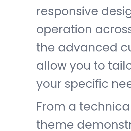
giriş
Betzula
Betzula
responsive desi
giriş
meybet
meybet
giriş
Atlasbet
Atlasbet
operation across
giriş
betnis
giriş
jokerbet
the advanced cu
giriş
millibahis
giriş
jasminbet
giriş
pulibet
allow you to tail
giriş
pulibet
giriş
holiganbet
your specific ne
giriş
pusulabet
giriş
cratosroyalbet
giriş
dedebet
giriş
betplay
betplay
From a technical
giriş
Festwin
giriş
jasminbet
theme demonstr
giriş
biabet
giriş
Grandpashabet