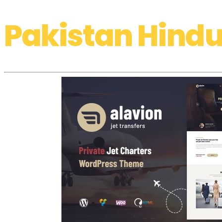
giriş
norabahis
norabahis
norabahis
giriş
Ultrabet
Ultrabet
Pakistan Hindu
giriş
Sonbahis
Sonbahis
giriş
Enjoybet
Enjoybet
giriş
Norabahis
Norabahis
giriş
Amgbahis
Amgbahis
giriş
Pokerklas
Pokerklas
giriş
Masterbetting
Masterbetting
giriş
Betgar
Betgar
giriş
Romabet
Romabet
giriş
Marsbahis
Marsbahis
giriş
Atmbahis
Atmbahis
giriş
Meritking
Meritking
giriş
betnis
giriş
efesbet
efesbet
giriş
marsbahis
giriş
holiganbet
holiganbet
giriş
maksibet
maksibet