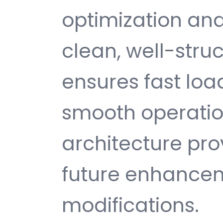
giriş
Betbigo
Betbigo
optimization and
giriş
Kalebet
Kalebet
giriş
Teosbet
Teosbet
clean, well-str
giriş
Amgbahis
Amgbahis
giriş
Royalbet
Royalbet
ensures fast loa
giriş
Jokerbet
Jokerbet
giriş
Zulabet
Zulabet
giriş
Matbet
Matbet
smooth operatio
giriş
Pusulabet
Pusulabet
giriş
Meybet
Meybet
architecture provi
giriş
romabet
romabet
giriş
norabahis
norabahis
giriş
enbet
enbet
future enhance
giriş
bahiscasino
bahiscasino
giriş
pokerklas
modifications.
giriş
betzula
betzula
giriş
amgbahis