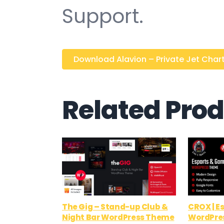
giriş
Vegabet
Vegabet
Support.
giriş
Betzula
Betzula
giriş
Meybet
Meybet
giriş
Kalebet
Kalebet
giriş
Betbigo
Betbigo
Download Alavion – Private Jet Charte
giriş
Teosbet
Teosbet
giriş
Vegabet
Vegabet
Related Pro
giriş
Restbet
Restbet
giriş
Betplay
Betplay
giriş
Efesbet
Efesbet
giriş
Enjoybet
giriş
romabet
romabet
giriş
norabahis
norabahis
giriş
enbet
enbet
giriş
pulibet
The Gig – Stand-up Club &
CROX | E
giriş
pokerklas
pokerklas
Night Bar WordPress Theme
WordPre