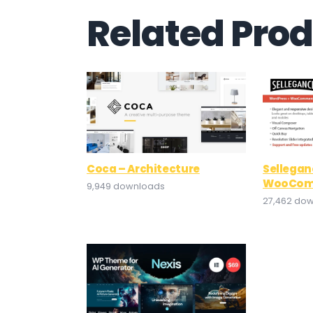
giriş
Atlasbet
Atlasbet
Related Pro
giriş
Atlasbet
Atlasbet
giriş
romabet
romabet
giriş
norabahis
norabahis
giriş
enbet
enbet
giriş
amgbahis
amgbahis
giriş
pokerklas
pokerklas
giriş
betzula
betzula
giriş
bahiscasino
bahiscasino
giriş
avrupabet
avrupabet
Coca – Architecture
Sellegan
giriş
alobet
alobet
WooCom
9,949 downloads
giriş
restbet
restbet
27,462 do
giriş
Kalebet
Kalebet
giriş
Betbigo
Betbigo
giriş
Teosbet
Teosbet
giriş
Amgbahis
Amgbahis
giriş
Royalbet
Royalbet
giriş
Jokerbet
Jokerbet