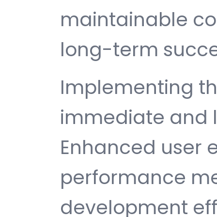
giriş
Betbigo
Betbigo
maintainable c
giriş
Kalebet
Kalebet
giriş
Teosbet
Teosbet
long-term succe
giriş
Amgbahis
Amgbahis
giriş
Royalbet
Royalbet
giriş
Jokerbet
Jokerbet
Implementing th
giriş
Zulabet
Zulabet
giriş
Matbet
Matbet
giriş
Pusulabet
Pusulabet
immediate and l
giriş
Meybet
Meybet
giriş
romabet
romabet
Enhanced user e
giriş
norabahis
norabahis
giriş
enbet
enbet
giriş
bahiscasino
bahiscasino
performance met
giriş
pokerklas
giriş
betzula
betzula
development ef
giriş
amgbahis