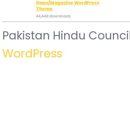
News/Magazine WordPress
orjinal.vip/
https://tr.editorbet-
Theme
sanal-
44,448 downloads
orjinal.vip/
giriş
https://www.orgudike.com/
https://www.orgudike.
Pakistan Hindu Counci
giriş
Kalebet
giriş
Romabet
Romabet
giriş
Teosbet
Teosbet
WordPress
giriş
Vegabet
giriş
Restbet
giriş
Betplay
Betplay
WordPress Hub
Relaxa – Yoga Teacher & Studio Elementor Template Kit
Relayzo – Email Capture
Relazio – Public Relation Agency Elementor Template Kit
Rele
giriş
Efesbet
Efesbet
giriş
Enjoybet
giriş
Meritking
Meritking
giriş
Marsbahis
Marsbahis
giriş
Avrupabet
Avrupabet
giriş
Mavibet
Mavibet
giriş
Galabet
Galabet
giriş
Norabahis
Norabahis