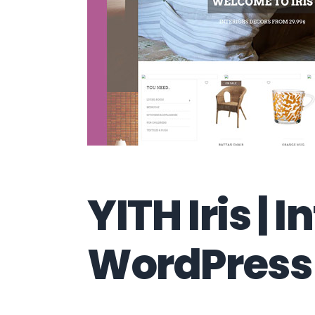
giriş
alobet
alobet
giriş
hiltonbet
hiltonbet
giriş
imajbet
imajbet
giriş
kulisbet
kulisbet
giriş
jokerbet
giriş
pulibet
giriş
pulibet
giriş
pusulabet
giriş
pusulabet
giriş
Cratosroyalbet
giriş
Cratosroyalbet
YITH Iris | 
giriş
Grandpashabet
giriş
Grandpashabet
giriş
biabet
WordPress
giriş
betplay
giriş
jasminbet
giriş
Festwin
Festwin
giriş
Restbet
Restbet