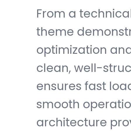
giriş
Betbigo
Betbigo
From a technical
giriş
Kalebet
Kalebet
giriş
Teosbet
Teosbet
theme demonstr
giriş
Amgbahis
Amgbahis
giriş
Royalbet
Royalbet
giriş
Jokerbet
Jokerbet
optimization and
giriş
Zulabet
Zulabet
giriş
Matbet
Matbet
clean, well-str
giriş
Pusulabet
Pusulabet
giriş
Meybet
Meybet
giriş
romabet
romabet
ensures fast loa
giriş
norabahis
norabahis
giriş
enbet
enbet
smooth operatio
giriş
bahiscasino
bahiscasino
giriş
pokerklas
giriş
betzula
betzula
architecture provi
giriş
amgbahis