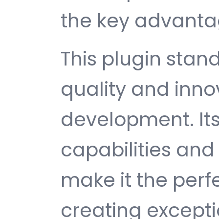
giriş
alobet
alobet
giriş
avrupabet
avrupabet
the key advantag
giriş
restbet
giriş
Betbigo
Betbigo
giriş
Kalebet
Kalebet
This plugin stan
giriş
Teosbet
Teosbet
giriş
Amgbahis
Amgbahis
quality and inno
giriş
Royalbet
Royalbet
giriş
Jokerbet
Jokerbet
giriş
Vegabet
Vegabet
development. It
giriş
Betzula
Betzula
giriş
Editörbet
Editörbet
capabilities and
giriş
romabet
giriş
norabahis
giriş
enbet
enbet
make it the perf
giriş
bahiscasino
bahiscasino
giriş
pokerklas
pokerklas
creating except
giriş
betzula
betzula