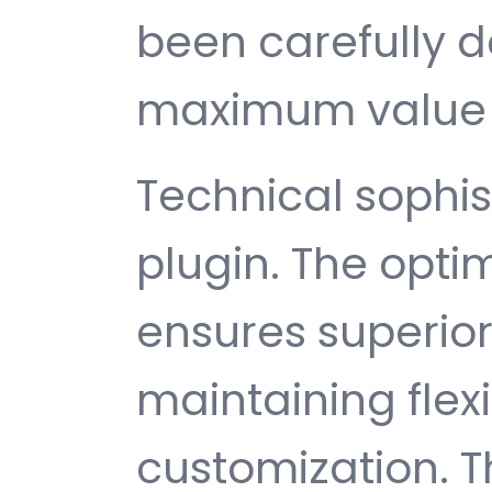
giriş
Betzula
Betzula
been carefully d
giriş
meybet
meybet
giriş
Atlasbet
Atlasbet
maximum value 
giriş
betnis
giriş
jokerbet
giriş
millibahis
Technical sophist
giriş
jasminbet
giriş
pulibet
giriş
pulibet
plugin. The opti
giriş
holiganbet
giriş
pusulabet
ensures superio
giriş
cratosroyalbet
giriş
dedebet
giriş
betplay
betplay
maintaining flexib
giriş
Festwin
giriş
jasminbet
customization. T
giriş
biabet
giriş
Grandpashabet