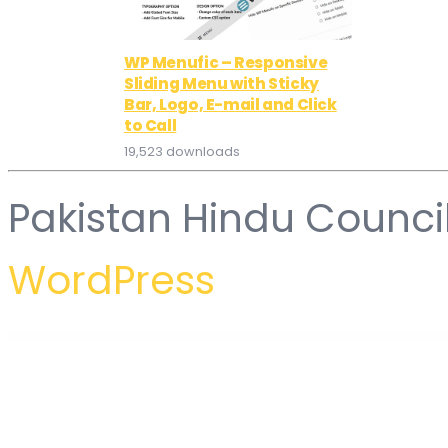
giriş
Vegabet
Vegabet
giriş
Betzula
Betzula
giriş
Meybet
Meybet
WP Menufic – Responsive
giriş
Kalebet
Kalebet
Sliding Menu with Sticky
Bar, Logo, E-mail and Click
giriş
Betbigo
Betbigo
to Call
giriş
Teosbet
Teosbet
19,523 downloads
giriş
Vegabet
Vegabet
Pakistan Hindu Counci
giriş
Restbet
Restbet
giriş
Betplay
Betplay
WordPress
giriş
Efesbet
Efesbet
giriş
Enjoybet
giriş
romabet
romabet
WordPress Hub
Easy Digital Downloads – PDF Vouchers
Easy Digital Downloads – Points and Rewards
Easy Digital Downloads Pricing Tables
Easy Digital Downloads Product Audio Sampler Player
giriş
norabahis
norabahis
giriş
enbet
enbet
giriş
pulibet
giriş
pokerklas
pokerklas