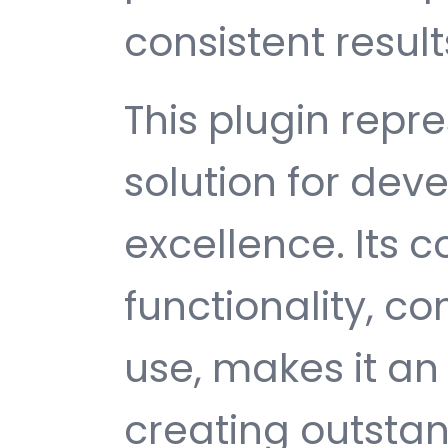
giriş
amgbahis
amgbahis
consistent result
giriş
alobet
giriş
restbet
restbet
giriş
norabahis
giriş
Kalebet
Kalebet
This plugin repr
giriş
Netbahis
Netbahis
giriş
Teosbet
Teosbet
solution for de
giriş
grandbetting
grandbetting
giriş
Amgbahis
Amgbahis
giriş
Romabet
Romabet
excellence. Its
giriş
Teosbet
Teosbet
giriş
Betplay
Betplay
functionality, c
giriş
Enjoybet
Enjoybet
giriş
Editorbet
Editorbet
use, makes it an 
giriş
Vegabet
Vegabet
giriş
Sonbahis
Sonbahis
giriş
aresbet
aresbet
aresbet
creating outsta
giriş
aresbet