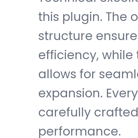
giriş
Betbigo
Betbigo
this plugin. The
giriş
Kalebet
Kalebet
giriş
Teosbet
Teosbet
giriş
Amgbahis
Amgbahis
structure ensu
giriş
Royalbet
Royalbet
giriş
Jokerbet
Jokerbet
efficiency, while
giriş
Zulabet
Zulabet
giriş
Matbet
Matbet
giriş
Pusulabet
Pusulabet
allows for seam
giriş
Meybet
Meybet
giriş
romabet
romabet
expansion. Ever
giriş
norabahis
norabahis
giriş
enbet
enbet
carefully crafted
giriş
bahiscasino
bahiscasino
giriş
pokerklas
giriş
betzula
betzula
performance.
giriş
amgbahis