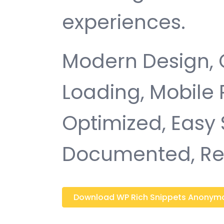
giriş
Atlasbet
Atlasbet
experiences.
giriş
Atlasbet
Atlasbet
giriş
romabet
romabet
giriş
norabahis
norabahis
giriş
enbet
enbet
Modern Design, 
giriş
amgbahis
amgbahis
giriş
pokerklas
pokerklas
Loading, Mobile
giriş
betzula
betzula
giriş
bahiscasino
bahiscasino
giriş
avrupabet
avrupabet
Optimized, Easy 
giriş
alobet
alobet
giriş
restbet
restbet
Documented, Re
giriş
Kalebet
Kalebet
giriş
Betbigo
Betbigo
giriş
Teosbet
Teosbet
giriş
Amgbahis
Amgbahis
Download WP Rich Snippets Anonymou
giriş
Royalbet
Royalbet
giriş
Jokerbet
Jokerbet