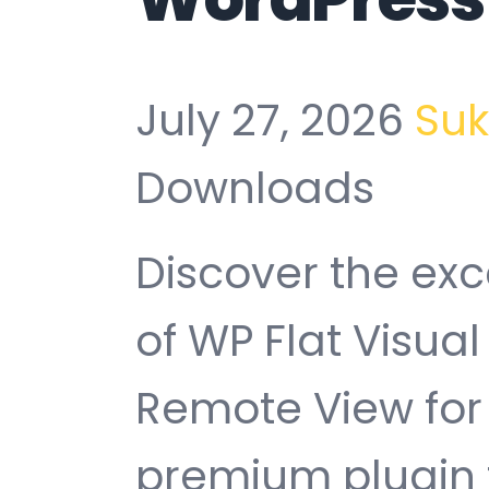
giriş
Amgbahis
Amgbahis
giriş
Romabet
Romabet
giriş
Grandpashabet
Grandpashabet
giriş
Marsbahis
Marsbahis
July 27, 2026
Su
giriş
pulibet
giriş
pulibet
Downloads
giriş
pusulabet
giriş
pusulabet
giriş
Cratosroyalbet
Discover the exc
giriş
Cratosroyalbet
giriş
Grandpashabet
Grandpashabet
giriş
Grandpashabet
of WP Flat Visual
giriş
biabet
giriş
betplay
Remote View for
giriş
jasminbet
giriş
dedebet
giriş
https://kaystudio.net
https://kaystudio.net
premium plugin t
giriş
holiganbet
holiganbet