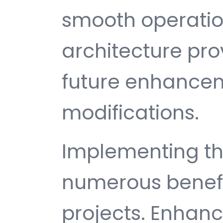
giriş
alobet
alobet
smooth operatio
giriş
avrupabet
avrupabet
giriş
restbet
giriş
Betbigo
Betbigo
architecture provi
giriş
Kalebet
Kalebet
giriş
Teosbet
Teosbet
future enhance
giriş
Amgbahis
Amgbahis
giriş
Royalbet
Royalbet
giriş
Jokerbet
Jokerbet
modifications.
giriş
Vegabet
Vegabet
giriş
Betzula
Betzula
giriş
Editörbet
Editörbet
Implementing thi
giriş
romabet
giriş
norabahis
numerous benefi
giriş
enbet
enbet
giriş
bahiscasino
bahiscasino
giriş
pokerklas
pokerklas
projects. Enhan
giriş
betzula
betzula