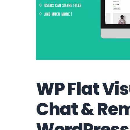
giriş
alobet
alobet
giriş
hiltonbet
hiltonbet
giriş
imajbet
imajbet
giriş
kulisbet
kulisbet
giriş
jokerbet
giriş
pulibet
giriş
pulibet
giriş
pusulabet
giriş
pusulabet
giriş
Cratosroyalbet
giriş
Cratosroyalbet
WP Flat Vis
giriş
Grandpashabet
giriş
Grandpashabet
giriş
biabet
Chat & Rem
giriş
betplay
giriş
jasminbet
giriş
Festwin
Festwin
WordPress
giriş
Restbet
Restbet