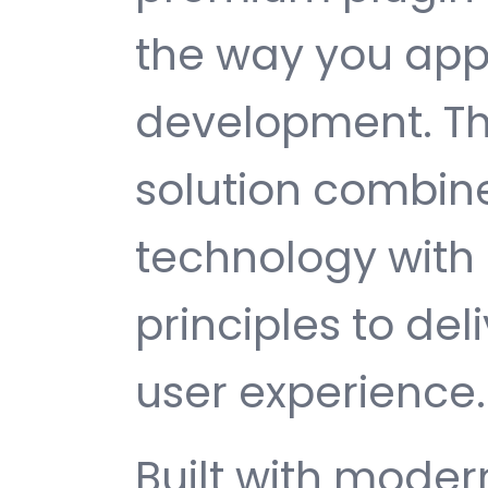
giriş
bahiscasino
bahiscasino
the way you ap
giriş
romabet
romabet
giriş
norabahis
norabahis
giriş
enbet
enbet
development. Th
giriş
amgbahis
amgbahis
giriş
pokerklas
pokerklas
solution combin
giriş
betzula
betzula
giriş
bahiscasino
bahiscasino
giriş
avrupabet
avrupabet
technology with 
giriş
alobet
alobet
giriş
restbet
restbet
principles to del
giriş
Betbigo
Betbigo
giriş
Kalebet
Kalebet
user experience.
giriş
Amgbahis
Amgbahis
giriş
Royalbet
Royalbet
giriş
Teosbet
Teosbet
giriş
Jokerbet
Jokerbet
Built with mode
giriş
Vegabet
Vegabet