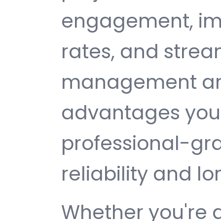
giriş
amgbahis
amgbahis
engagement, im
giriş
alobet
giriş
restbet
restbet
giriş
norabahis
rates, and strea
giriş
Kalebet
Kalebet
giriş
Netbahis
Netbahis
management are 
giriş
Teosbet
Teosbet
giriş
grandbetting
grandbetting
giriş
Amgbahis
Amgbahis
advantages you 
giriş
Romabet
Romabet
giriş
Teosbet
Teosbet
professional-gr
giriş
Betplay
Betplay
giriş
Enjoybet
Enjoybet
giriş
Editorbet
Editorbet
reliability and 
giriş
Vegabet
Vegabet
giriş
Sonbahis
Sonbahis
giriş
aresbet
aresbet
aresbet
Whether you're 
giriş
aresbet