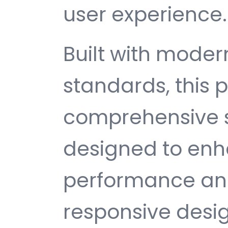
user experience.
giriş
bahiscasino
bahiscasino
giriş
romabet
romabet
giriş
norabahis
norabahis
Built with mode
giriş
enbet
enbet
giriş
amgbahis
amgbahis
giriş
pokerklas
pokerklas
standards, this p
giriş
betzula
betzula
giriş
bahiscasino
bahiscasino
comprehensive s
giriş
avrupabet
avrupabet
giriş
alobet
alobet
giriş
restbet
restbet
designed to enh
giriş
Betbigo
Betbigo
giriş
Kalebet
Kalebet
performance and
giriş
Amgbahis
Amgbahis
giriş
Royalbet
Royalbet
giriş
Teosbet
Teosbet
responsive desi
giriş
Jokerbet
Jokerbet
giriş
Vegabet
Vegabet