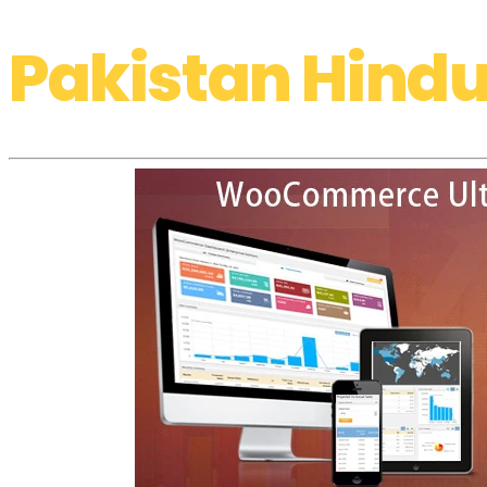
giriş
norabahis
norabahis
norabahis
giriş
Ultrabet
Ultrabet
Pakistan Hindu
giriş
Sonbahis
Sonbahis
giriş
Enjoybet
Enjoybet
giriş
Norabahis
Norabahis
giriş
Amgbahis
Amgbahis
giriş
Pokerklas
Pokerklas
giriş
Masterbetting
Masterbetting
giriş
Betgar
Betgar
giriş
Romabet
Romabet
giriş
Marsbahis
Marsbahis
giriş
Atmbahis
Atmbahis
giriş
Meritking
Meritking
giriş
betnis
giriş
efesbet
efesbet
giriş
marsbahis
giriş
holiganbet
holiganbet
giriş
maksibet
maksibet