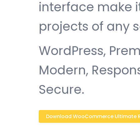
giriş
Atlasbet
Atlasbet
interface make i
giriş
Atlasbet
Atlasbet
giriş
romabet
romabet
projects of any s
giriş
norabahis
norabahis
giriş
enbet
enbet
giriş
amgbahis
amgbahis
WordPress, Premi
giriş
pokerklas
pokerklas
giriş
betzula
betzula
giriş
bahiscasino
bahiscasino
Modern, Responsi
giriş
avrupabet
avrupabet
giriş
alobet
alobet
Secure.
giriş
restbet
restbet
giriş
Kalebet
Kalebet
giriş
Betbigo
Betbigo
giriş
Teosbet
Teosbet
Download WooCommerce Ultimate Re
giriş
Amgbahis
Amgbahis
giriş
Royalbet
Royalbet
giriş
Jokerbet
Jokerbet