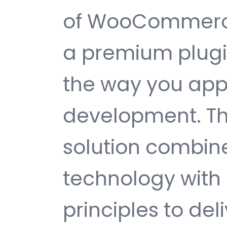
giriş
Amgbahis
Amgbahis
of WooCommerce
giriş
Romabet
Romabet
giriş
Grandpashabet
Grandpashabet
a premium plugin
giriş
Marsbahis
Marsbahis
giriş
pulibet
giriş
pulibet
the way you ap
giriş
pusulabet
giriş
pusulabet
development. Th
giriş
Cratosroyalbet
giriş
Cratosroyalbet
giriş
Grandpashabet
Grandpashabet
solution combin
giriş
Grandpashabet
giriş
biabet
technology with 
giriş
betplay
giriş
jasminbet
giriş
dedebet
principles to del
giriş
https://kaystudio.net
https://kaystudio.net
giriş
holiganbet
holiganbet