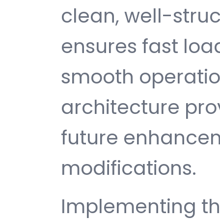
clean, well-str
giriş
Betbigo
Betbigo
giriş
Kalebet
Kalebet
giriş
Teosbet
Teosbet
ensures fast loa
giriş
Amgbahis
Amgbahis
giriş
Royalbet
Royalbet
smooth operatio
giriş
Jokerbet
Jokerbet
giriş
Zulabet
Zulabet
giriş
Matbet
Matbet
architecture provi
giriş
Pusulabet
Pusulabet
giriş
Meybet
Meybet
future enhance
giriş
romabet
romabet
giriş
norabahis
norabahis
giriş
enbet
enbet
modifications.
giriş
bahiscasino
bahiscasino
giriş
pokerklas
giriş
betzula
betzula
Implementing thi
giriş
amgbahis