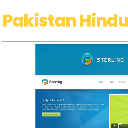
giriş
norabahis
norabahis
norabahis
giriş
Ultrabet
Ultrabet
Pakistan Hindu
giriş
Sonbahis
Sonbahis
giriş
Enjoybet
Enjoybet
giriş
Norabahis
Norabahis
giriş
Amgbahis
Amgbahis
giriş
Pokerklas
Pokerklas
giriş
Masterbetting
Masterbetting
giriş
Betgar
Betgar
giriş
Romabet
Romabet
giriş
Marsbahis
Marsbahis
giriş
Atmbahis
Atmbahis
giriş
Meritking
Meritking
giriş
betnis
giriş
efesbet
efesbet
giriş
marsbahis
giriş
holiganbet
holiganbet
giriş
maksibet
maksibet