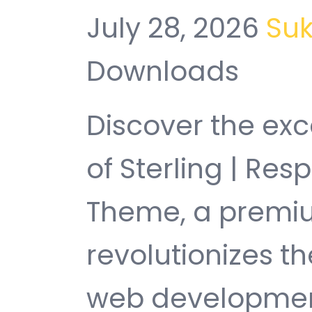
giriş
Amgbahis
Amgbahis
July 28, 2026
Su
giriş
Romabet
Romabet
giriş
Grandpashabet
Grandpashabet
Downloads
giriş
Marsbahis
Marsbahis
giriş
pulibet
giriş
pulibet
Discover the exc
giriş
pusulabet
giriş
pusulabet
giriş
Cratosroyalbet
of Sterling | Re
giriş
Cratosroyalbet
giriş
Grandpashabet
Grandpashabet
Theme, a premi
giriş
Grandpashabet
giriş
biabet
giriş
betplay
revolutionizes 
giriş
jasminbet
giriş
dedebet
web development
giriş
https://kaystudio.net
https://kaystudio.net
giriş
holiganbet
holiganbet