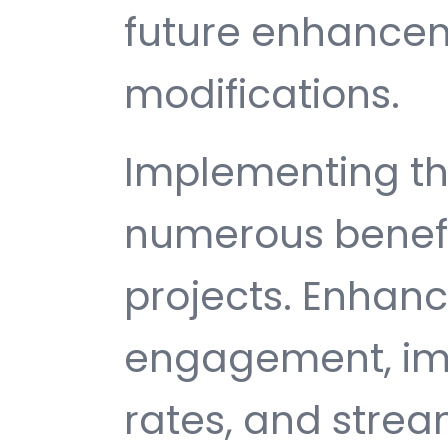
giriş
alobet
alobet
future enhance
giriş
avrupabet
avrupabet
giriş
restbet
giriş
Betbigo
Betbigo
modifications.
giriş
Kalebet
Kalebet
giriş
Teosbet
Teosbet
giriş
Amgbahis
Amgbahis
Implementing th
giriş
Royalbet
Royalbet
giriş
Jokerbet
Jokerbet
numerous benefi
giriş
Vegabet
Vegabet
giriş
Betzula
Betzula
giriş
Editörbet
Editörbet
projects. Enhan
giriş
romabet
giriş
norabahis
engagement, im
giriş
enbet
enbet
giriş
bahiscasino
bahiscasino
giriş
pokerklas
pokerklas
rates, and strea
giriş
betzula
betzula