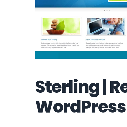
giriş
alobet
alobet
giriş
hiltonbet
hiltonbet
giriş
imajbet
imajbet
giriş
kulisbet
kulisbet
giriş
jokerbet
giriş
pulibet
giriş
pulibet
giriş
pusulabet
giriş
pusulabet
giriş
Cratosroyalbet
giriş
Cratosroyalbet
Sterling | 
giriş
Grandpashabet
giriş
Grandpashabet
giriş
biabet
WordPress
giriş
betplay
giriş
jasminbet
giriş
Festwin
Festwin
giriş
Restbet
Restbet