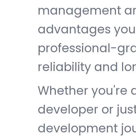
giriş
amgbahis
amgbahis
management are 
giriş
alobet
giriş
restbet
restbet
giriş
norabahis
advantages you 
giriş
Kalebet
Kalebet
giriş
Netbahis
Netbahis
professional-gr
giriş
Teosbet
Teosbet
giriş
grandbetting
grandbetting
giriş
Amgbahis
Amgbahis
reliability and 
giriş
Romabet
Romabet
giriş
Teosbet
Teosbet
giriş
Betplay
Betplay
Whether you're 
giriş
Enjoybet
Enjoybet
giriş
Editorbet
Editorbet
developer or jus
giriş
Vegabet
Vegabet
giriş
Sonbahis
Sonbahis
giriş
aresbet
aresbet
aresbet
development jou
giriş
aresbet