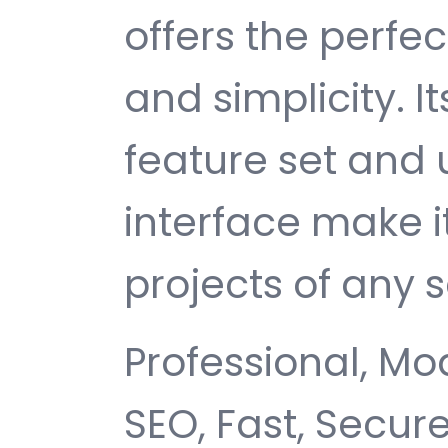
giriş
Atlasbet
Atlasbet
offers the perfe
giriş
Atlasbet
Atlasbet
giriş
romabet
romabet
giriş
norabahis
norabahis
and simplicity. 
giriş
enbet
enbet
giriş
amgbahis
amgbahis
feature set and 
giriş
pokerklas
pokerklas
giriş
betzula
betzula
giriş
bahiscasino
bahiscasino
interface make i
giriş
avrupabet
avrupabet
giriş
alobet
alobet
projects of any s
giriş
restbet
restbet
giriş
Kalebet
Kalebet
giriş
Betbigo
Betbigo
Professional, Mo
giriş
Teosbet
Teosbet
giriş
Amgbahis
Amgbahis
giriş
Royalbet
Royalbet
SEO, Fast, Secur
giriş
Jokerbet
Jokerbet