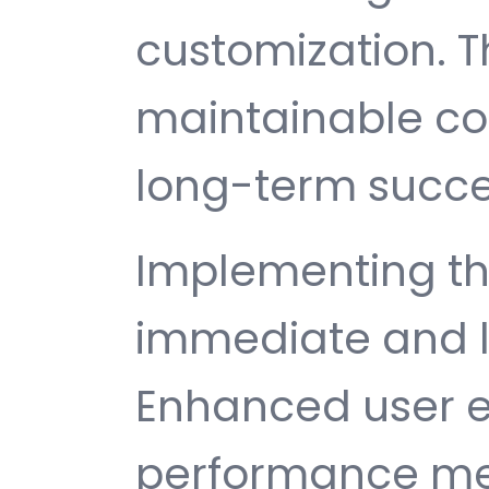
giriş
Betbigo
Betbigo
customization. T
giriş
Kalebet
Kalebet
giriş
Teosbet
Teosbet
maintainable c
giriş
Amgbahis
Amgbahis
giriş
Royalbet
Royalbet
giriş
Jokerbet
Jokerbet
long-term succe
giriş
Zulabet
Zulabet
giriş
Matbet
Matbet
giriş
Pusulabet
Pusulabet
Implementing thi
giriş
Meybet
Meybet
giriş
romabet
romabet
immediate and l
giriş
norabahis
norabahis
giriş
enbet
enbet
giriş
bahiscasino
bahiscasino
Enhanced user e
giriş
pokerklas
giriş
betzula
betzula
performance met
giriş
amgbahis