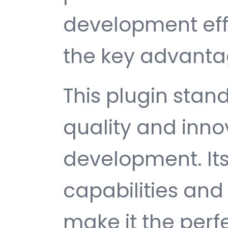
giriş
alobet
alobet
giriş
avrupabet
avrupabet
development ef
giriş
restbet
giriş
Betbigo
Betbigo
the key advantag
giriş
Kalebet
Kalebet
giriş
Teosbet
Teosbet
giriş
Amgbahis
Amgbahis
This plugin stan
giriş
Royalbet
Royalbet
giriş
Jokerbet
Jokerbet
giriş
Vegabet
Vegabet
quality and inno
giriş
Betzula
Betzula
giriş
Editörbet
Editörbet
development. It
giriş
romabet
giriş
norabahis
giriş
enbet
enbet
capabilities and
giriş
bahiscasino
bahiscasino
giriş
pokerklas
pokerklas
make it the perf
giriş
betzula
betzula