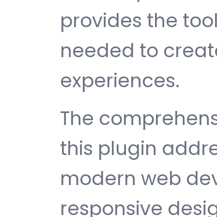
giriş
bahiscasino
bahiscasino
provides the too
giriş
romabet
romabet
giriş
norabahis
norabahis
needed to create
giriş
enbet
enbet
giriş
amgbahis
amgbahis
giriş
pokerklas
pokerklas
experiences.
giriş
betzula
betzula
giriş
bahiscasino
bahiscasino
giriş
avrupabet
avrupabet
The comprehensi
giriş
alobet
alobet
giriş
restbet
restbet
this plugin addr
giriş
Betbigo
Betbigo
giriş
Kalebet
Kalebet
giriş
Amgbahis
Amgbahis
modern web dev
giriş
Royalbet
Royalbet
giriş
Teosbet
Teosbet
responsive desi
giriş
Jokerbet
Jokerbet
giriş
Vegabet
Vegabet