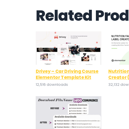
giriş
Atlasbet
Atlasbet
Related Pro
giriş
Atlasbet
Atlasbet
giriş
romabet
romabet
giriş
norabahis
norabahis
giriş
enbet
enbet
giriş
amgbahis
amgbahis
giriş
pokerklas
pokerklas
giriş
betzula
betzula
giriş
bahiscasino
bahiscasino
giriş
avrupabet
avrupabet
Drivey – Car Driving Course
Nutritio
giriş
alobet
alobet
Elementor Template Kit
Creator 
giriş
restbet
restbet
12,516 downloads
32,132 do
giriş
Kalebet
Kalebet
giriş
Betbigo
Betbigo
giriş
Teosbet
Teosbet
giriş
Amgbahis
Amgbahis
giriş
Royalbet
Royalbet
giriş
Jokerbet
Jokerbet