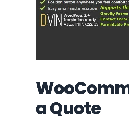
giriş
alobet
alobet
giriş
hiltonbet
hiltonbet
giriş
imajbet
imajbet
giriş
kulisbet
kulisbet
giriş
jokerbet
giriş
pulibet
giriş
pulibet
giriş
pusulabet
giriş
pusulabet
giriş
Cratosroyalbet
giriş
Cratosroyalbet
WooComme
giriş
Grandpashabet
giriş
Grandpashabet
giriş
biabet
a Quote
giriş
betplay
giriş
jasminbet
giriş
Festwin
Festwin
giriş
Restbet
Restbet