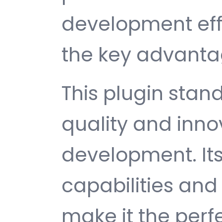
giriş
alobet
alobet
giriş
avrupabet
avrupabet
development ef
giriş
restbet
giriş
Betbigo
Betbigo
the key advantag
giriş
Kalebet
Kalebet
giriş
Teosbet
Teosbet
giriş
Amgbahis
Amgbahis
This plugin stan
giriş
Royalbet
Royalbet
giriş
Jokerbet
Jokerbet
giriş
Vegabet
Vegabet
quality and inno
giriş
Betzula
Betzula
giriş
Editörbet
Editörbet
development. It
giriş
romabet
giriş
norabahis
giriş
enbet
enbet
capabilities and
giriş
bahiscasino
bahiscasino
giriş
pokerklas
pokerklas
make it the perf
giriş
betzula
betzula