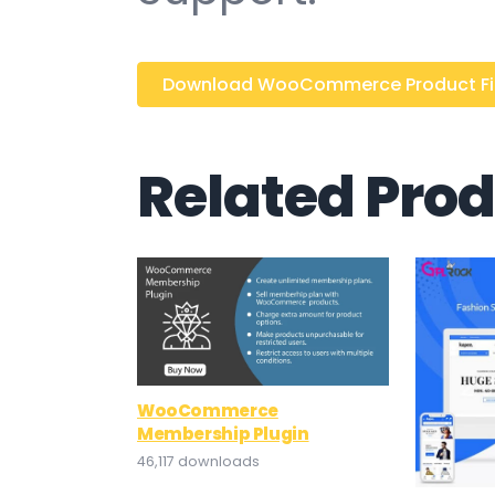
giriş
Atlasbet
Atlasbet
giriş
Atlasbet
Atlasbet
giriş
romabet
romabet
Download WooCommerce Product Fin
giriş
norabahis
norabahis
giriş
enbet
enbet
giriş
amgbahis
amgbahis
Related Pro
giriş
pokerklas
pokerklas
giriş
betzula
betzula
giriş
bahiscasino
bahiscasino
giriş
avrupabet
avrupabet
giriş
alobet
alobet
giriş
restbet
restbet
giriş
Kalebet
Kalebet
giriş
Betbigo
Betbigo
giriş
Teosbet
Teosbet
WooCommerce
giriş
Amgbahis
Amgbahis
Membership Plugin
giriş
Royalbet
Royalbet
46,117 downloads
giriş
Jokerbet
Jokerbet