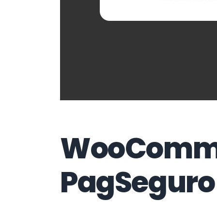
giriş
alobet
alobet
giriş
hiltonbet
hiltonbet
giriş
imajbet
imajbet
giriş
kulisbet
kulisbet
giriş
jokerbet
giriş
pulibet
giriş
pulibet
giriş
pusulabet
giriş
pusulabet
giriş
Cratosroyalbet
giriş
Cratosroyalbet
WooComm
giriş
Grandpashabet
giriş
Grandpashabet
giriş
biabet
PagSeguro
giriş
betplay
giriş
jasminbet
giriş
Festwin
Festwin
giriş
Restbet
Restbet