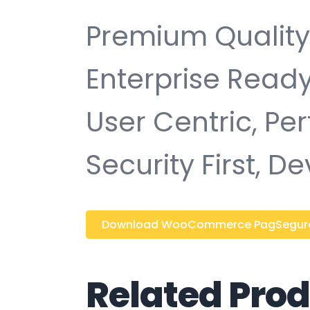
giriş
Atlasbet
Atlasbet
giriş
Atlasbet
Atlasbet
Premium Quality,
giriş
romabet
romabet
giriş
norabahis
norabahis
Enterprise Ready
giriş
enbet
enbet
giriş
amgbahis
amgbahis
giriş
pokerklas
pokerklas
User Centric, P
giriş
betzula
betzula
giriş
bahiscasino
bahiscasino
Security First, D
giriş
avrupabet
avrupabet
giriş
alobet
alobet
giriş
restbet
restbet
giriş
Kalebet
Kalebet
Download WooCommerce PagSeguro
giriş
Betbigo
Betbigo
giriş
Teosbet
Teosbet
giriş
Amgbahis
Amgbahis
Related Pro
giriş
Royalbet
Royalbet
giriş
Jokerbet
Jokerbet