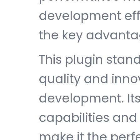
giriş
alobet
alobet
giriş
avrupabet
avrupabet
development ef
giriş
restbet
giriş
Betbigo
Betbigo
the key advantag
giriş
Kalebet
Kalebet
giriş
Teosbet
Teosbet
giriş
Amgbahis
Amgbahis
This plugin stan
giriş
Royalbet
Royalbet
giriş
Jokerbet
Jokerbet
giriş
Vegabet
Vegabet
quality and inno
giriş
Betzula
Betzula
giriş
Editörbet
Editörbet
development. It
giriş
romabet
giriş
norabahis
giriş
enbet
enbet
capabilities and
giriş
bahiscasino
bahiscasino
giriş
pokerklas
pokerklas
make it the perf
giriş
betzula
betzula