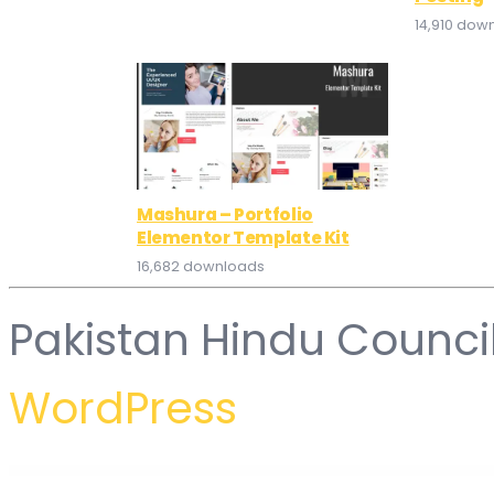
giriş
Vegabet
Vegabet
14,910 dow
giriş
Betzula
Betzula
giriş
Meybet
Meybet
giriş
Kalebet
Kalebet
giriş
Betbigo
Betbigo
giriş
Teosbet
Teosbet
giriş
Vegabet
Vegabet
Mashura – Portfolio
giriş
Restbet
Elementor Template Kit
Restbet
16,682 downloads
giriş
Betplay
Betplay
giriş
Efesbet
Efesbet
Pakistan Hindu Counci
giriş
Enjoybet
giriş
romabet
romabet
WordPress
giriş
norabahis
norabahis
giriş
enbet
enbet
giriş
pulibet
giriş
pokerklas
pokerklas
WordPress Hub
Social Share & Locker Pro WordPress Plugin
Social Share Page Views AddOn – WordPress
Social Share top Bar AddOn – WordPress
Social Store Locator – Reviews & Ratings A