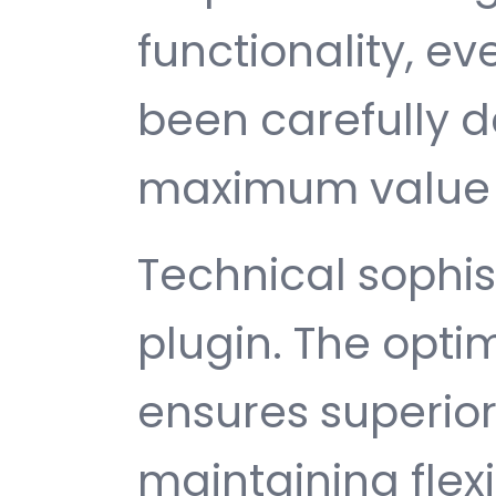
giriş
Betzula
Betzula
functionality, e
giriş
meybet
meybet
giriş
Atlasbet
Atlasbet
been carefully d
giriş
betnis
giriş
jokerbet
giriş
millibahis
maximum value 
giriş
jasminbet
giriş
pulibet
giriş
pulibet
Technical sophist
giriş
holiganbet
giriş
pusulabet
plugin. The opti
giriş
cratosroyalbet
giriş
dedebet
giriş
betplay
betplay
ensures superio
giriş
Festwin
giriş
jasminbet
maintaining flexib
giriş
biabet
giriş
Grandpashabet