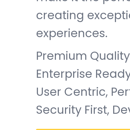
giriş
amgbahis
amgbahis
giriş
alobet
creating except
giriş
restbet
restbet
giriş
norabahis
experiences.
giriş
Kalebet
Kalebet
giriş
Netbahis
Netbahis
giriş
Teosbet
Teosbet
Premium Quality,
giriş
grandbetting
grandbetting
giriş
Amgbahis
Amgbahis
giriş
Romabet
Romabet
Enterprise Ready
giriş
Teosbet
Teosbet
giriş
Betplay
Betplay
User Centric, P
giriş
Enjoybet
Enjoybet
giriş
Editorbet
Editorbet
giriş
Vegabet
Vegabet
Security First, D
giriş
Sonbahis
Sonbahis
giriş
aresbet
aresbet
aresbet
giriş
aresbet