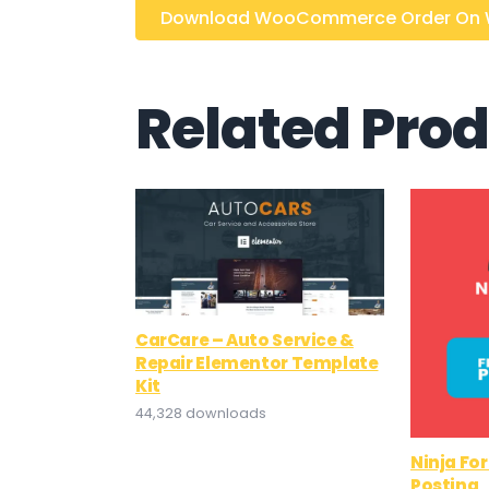
giriş
Atlasbet
Atlasbet
Download WooCommerce Order On Wh
giriş
Atlasbet
Atlasbet
giriş
romabet
romabet
giriş
norabahis
norabahis
Related Pro
giriş
enbet
enbet
giriş
amgbahis
amgbahis
giriş
pokerklas
pokerklas
giriş
betzula
betzula
giriş
bahiscasino
bahiscasino
giriş
avrupabet
avrupabet
giriş
alobet
alobet
giriş
restbet
restbet
giriş
Kalebet
Kalebet
CarCare – Auto Service &
giriş
Betbigo
Betbigo
Repair Elementor Template
Kit
giriş
Teosbet
Teosbet
giriş
Amgbahis
Amgbahis
44,328 downloads
giriş
Royalbet
Royalbet
Ninja Fo
giriş
Jokerbet
Jokerbet
Posting