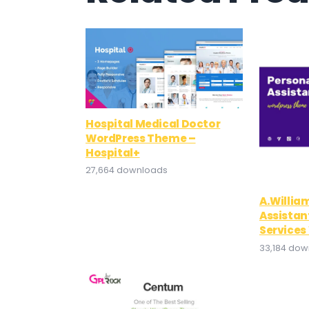
giriş
Atlasbet
Atlasbet
giriş
Atlasbet
Atlasbet
giriş
romabet
romabet
giriş
norabahis
norabahis
giriş
enbet
enbet
giriş
amgbahis
amgbahis
giriş
pokerklas
pokerklas
giriş
betzula
betzula
Hospital Medical Doctor
WordPress Theme –
giriş
bahiscasino
bahiscasino
Hospital+
giriş
avrupabet
avrupabet
27,664 downloads
giriş
alobet
alobet
giriş
restbet
restbet
A.William
giriş
Kalebet
Kalebet
Assistan
giriş
Betbigo
Betbigo
Service
giriş
Teosbet
Teosbet
33,184 do
giriş
Amgbahis
Amgbahis
giriş
Royalbet
Royalbet
giriş
Jokerbet
Jokerbet