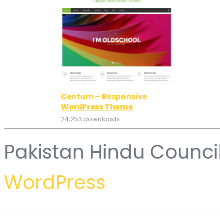
giriş
Vegabet
Vegabet
giriş
Betzula
Betzula
giriş
Meybet
Meybet
giriş
Kalebet
Kalebet
giriş
Betbigo
Betbigo
giriş
Teosbet
Teosbet
giriş
Vegabet
Vegabet
Centum – Responsive
giriş
Restbet
WordPress Theme
Restbet
24,253 downloads
giriş
Betplay
Betplay
giriş
Efesbet
Efesbet
Pakistan Hindu Counci
giriş
Enjoybet
giriş
romabet
romabet
WordPress
giriş
norabahis
norabahis
giriş
enbet
enbet
giriş
pulibet
giriş
pokerklas
pokerklas
WordPress Hub
WooCommerce Create A Drawer – Composite Product Builder Plugin
WooCommerce Currency Converter Widget
WooCommerce Custom Fields
Woocommerce Custom Order Statuses and Order Page Man