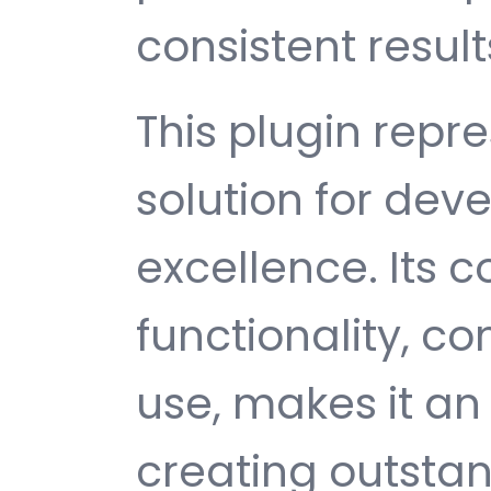
giriş
amgbahis
amgbahis
consistent result
giriş
alobet
giriş
restbet
restbet
giriş
norabahis
giriş
Kalebet
Kalebet
This plugin repr
giriş
Netbahis
Netbahis
giriş
Teosbet
Teosbet
solution for de
giriş
grandbetting
grandbetting
giriş
Amgbahis
Amgbahis
giriş
Romabet
Romabet
excellence. Its
giriş
Teosbet
Teosbet
giriş
Betplay
Betplay
functionality, c
giriş
Enjoybet
Enjoybet
giriş
Editorbet
Editorbet
use, makes it an 
giriş
Vegabet
Vegabet
giriş
Sonbahis
Sonbahis
giriş
aresbet
aresbet
aresbet
creating outsta
giriş
aresbet