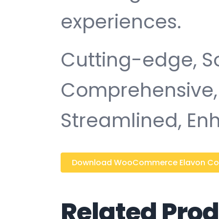
giriş
Atlasbet
Atlasbet
experiences.
giriş
Atlasbet
Atlasbet
giriş
romabet
romabet
giriş
norabahis
norabahis
giriş
enbet
enbet
Cutting-edge, So
giriş
amgbahis
amgbahis
giriş
pokerklas
pokerklas
Comprehensive, I
giriş
betzula
betzula
giriş
bahiscasino
bahiscasino
giriş
avrupabet
avrupabet
Streamlined, Enh
giriş
alobet
alobet
giriş
restbet
restbet
giriş
Kalebet
Kalebet
giriş
Betbigo
Betbigo
Download WooCommerce Elavon Conve
giriş
Teosbet
Teosbet
giriş
Amgbahis
Amgbahis
giriş
Royalbet
Royalbet
Related Pro
giriş
Jokerbet
Jokerbet