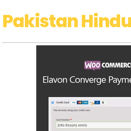
giriş
norabahis
norabahis
norabahis
giriş
Ultrabet
Ultrabet
Pakistan Hindu
giriş
Sonbahis
Sonbahis
giriş
Enjoybet
Enjoybet
giriş
Norabahis
Norabahis
giriş
Amgbahis
Amgbahis
giriş
Pokerklas
Pokerklas
giriş
Masterbetting
Masterbetting
giriş
Betgar
Betgar
giriş
Romabet
Romabet
giriş
Marsbahis
Marsbahis
giriş
Atmbahis
Atmbahis
giriş
Meritking
Meritking
giriş
betnis
giriş
efesbet
efesbet
giriş
marsbahis
giriş
holiganbet
holiganbet
giriş
maksibet
maksibet