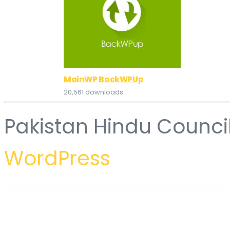
giriş
betzula
giriş
bahiscasino
giriş
avrupabet
avrupabet
giriş
alobet
alobet
giriş
restbet
restbet
giriş
http://mikefreemanministries.com/
MainWP BackWPUp
giriş
https://tr.romabet-
20,561 downloads
sanal-
orjinal1.vip/
https://plan-
Pakistan Hindu Counci
reprise-
activite.com/
https://plan-
reprise-
WordPress
activite.com/
giriş
https://tr.betplay-
sanal-
WordPress Hub
Mojito – Digital Agency WordPress Theme
Mojuri – Jewelry Store WooCommerce WordPress Theme
Moko | Creative Digital Agency WordPress Theme + RTL Ready
Molla – eCommerce
orjinal.vip/
https://dentalcaremichalin.pl/
giriş
https://tr.editorbet-
sanal-