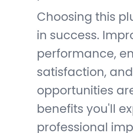
giriş
alobet
alobet
giriş
avrupabet
avrupabet
Choosing this p
giriş
restbet
giriş
Betbigo
Betbigo
giriş
Kalebet
Kalebet
in success. Imp
giriş
Teosbet
Teosbet
giriş
Amgbahis
Amgbahis
performance, e
giriş
Royalbet
Royalbet
giriş
Jokerbet
Jokerbet
giriş
Vegabet
Vegabet
satisfaction, an
giriş
Betzula
Betzula
giriş
Editörbet
Editörbet
opportunities a
giriş
romabet
giriş
norabahis
benefits you'll e
giriş
enbet
enbet
giriş
bahiscasino
bahiscasino
giriş
pokerklas
pokerklas
professional im
giriş
betzula
betzula