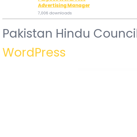
giriş
betzula
Advertising Manager
giriş
bahiscasino
7,006 downloads
giriş
avrupabet
avrupabet
giriş
alobet
alobet
Pakistan Hindu Counci
giriş
restbet
restbet
giriş
http://mikefreemanministries.com/
WordPress
giriş
https://tr.romabet-
sanal-
orjinal1.vip/
https://plan-
reprise-
WordPress Hub
Charity WordPress Theme
CharityHeart – Charity Responsive WordPress Theme
Charry – Non Profit Charity WordPress Themes
Chartli WordPress Interactive Cha
activite.com/
https://plan-
reprise-
activite.com/
giriş
https://tr.betplay-
sanal-
orjinal.vip/
https://dentalcaremichalin.pl/
giriş
https://tr.editorbet-
sanal-