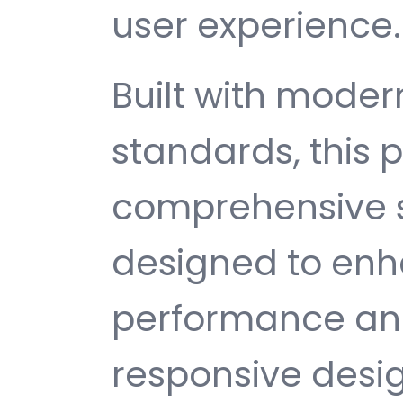
user experience.
giriş
bahiscasino
bahiscasino
giriş
romabet
romabet
giriş
norabahis
norabahis
Built with mode
giriş
enbet
enbet
giriş
amgbahis
amgbahis
giriş
pokerklas
pokerklas
standards, this p
giriş
betzula
betzula
giriş
bahiscasino
bahiscasino
comprehensive s
giriş
avrupabet
avrupabet
giriş
alobet
alobet
giriş
restbet
restbet
designed to enh
giriş
Betbigo
Betbigo
giriş
Kalebet
Kalebet
performance and
giriş
Amgbahis
Amgbahis
giriş
Royalbet
Royalbet
giriş
Teosbet
Teosbet
responsive desi
giriş
Jokerbet
Jokerbet
giriş
Vegabet
Vegabet