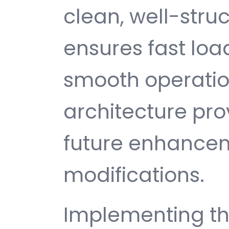
clean, well-str
giriş
Betbigo
Betbigo
giriş
Kalebet
Kalebet
giriş
Teosbet
Teosbet
ensures fast loa
giriş
Amgbahis
Amgbahis
giriş
Royalbet
Royalbet
smooth operatio
giriş
Jokerbet
Jokerbet
giriş
Zulabet
Zulabet
giriş
Matbet
Matbet
architecture provi
giriş
Pusulabet
Pusulabet
giriş
Meybet
Meybet
future enhance
giriş
romabet
romabet
giriş
norabahis
norabahis
giriş
enbet
enbet
modifications.
giriş
bahiscasino
bahiscasino
giriş
pokerklas
giriş
betzula
betzula
Implementing thi
giriş
amgbahis