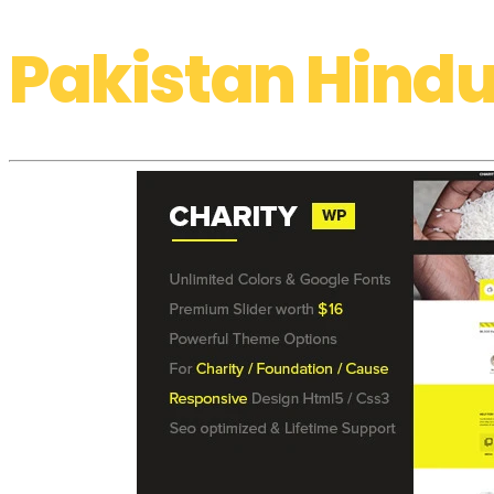
giriş
norabahis
norabahis
norabahis
giriş
Ultrabet
Ultrabet
Pakistan Hindu
giriş
Sonbahis
Sonbahis
giriş
Enjoybet
Enjoybet
giriş
Norabahis
Norabahis
giriş
Amgbahis
Amgbahis
giriş
Pokerklas
Pokerklas
giriş
Masterbetting
Masterbetting
giriş
Betgar
Betgar
giriş
Romabet
Romabet
giriş
Marsbahis
Marsbahis
giriş
Atmbahis
Atmbahis
giriş
Meritking
Meritking
giriş
betnis
giriş
efesbet
efesbet
giriş
marsbahis
giriş
holiganbet
holiganbet
giriş
maksibet
maksibet