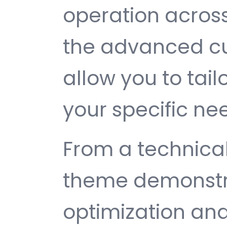
operation across
giriş
Betzula
Betzula
giriş
meybet
meybet
giriş
Atlasbet
Atlasbet
the advanced cu
giriş
betnis
giriş
jokerbet
allow you to tail
giriş
millibahis
giriş
jasminbet
giriş
pulibet
your specific ne
giriş
pulibet
giriş
holiganbet
giriş
pusulabet
From a technical
giriş
cratosroyalbet
giriş
dedebet
theme demonstr
giriş
betplay
betplay
giriş
Festwin
giriş
jasminbet
optimization and
giriş
biabet
giriş
Grandpashabet