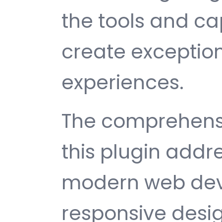
giriş
bahiscasino
bahiscasino
the tools and ca
giriş
romabet
romabet
giriş
norabahis
norabahis
create exception
giriş
enbet
enbet
giriş
amgbahis
amgbahis
giriş
pokerklas
pokerklas
experiences.
giriş
betzula
betzula
giriş
bahiscasino
bahiscasino
giriş
avrupabet
avrupabet
The comprehensi
giriş
alobet
alobet
giriş
restbet
restbet
this plugin addr
giriş
Betbigo
Betbigo
giriş
Kalebet
Kalebet
giriş
Amgbahis
Amgbahis
modern web dev
giriş
Royalbet
Royalbet
giriş
Teosbet
Teosbet
responsive desi
giriş
Jokerbet
Jokerbet
giriş
Vegabet
Vegabet