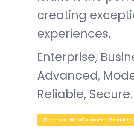
giriş
amgbahis
amgbahis
giriş
alobet
creating except
giriş
restbet
restbet
giriş
norabahis
experiences.
giriş
Kalebet
Kalebet
giriş
Netbahis
Netbahis
giriş
Teosbet
Teosbet
Enterprise, Busin
giriş
grandbetting
grandbetting
giriş
Amgbahis
Amgbahis
giriş
Romabet
Romabet
Advanced, Moder
giriş
Teosbet
Teosbet
giriş
Betplay
Betplay
Reliable, Secure.
giriş
Enjoybet
Enjoybet
giriş
Editorbet
Editorbet
giriş
Vegabet
Vegabet
giriş
Sonbahis
Sonbahis
Download WooCommerce Branding Z
giriş
aresbet
aresbet
aresbet
giriş
aresbet