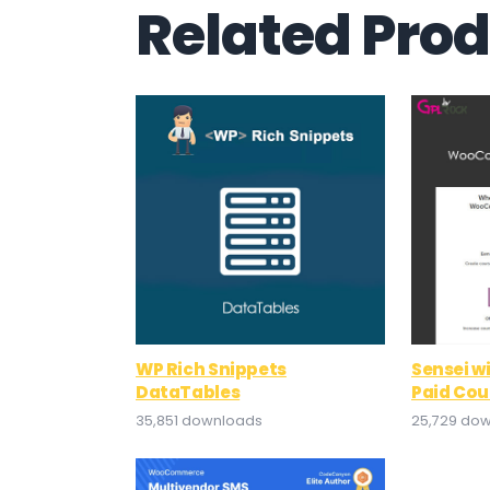
giriş
Atlasbet
Atlasbet
Related Pro
giriş
Atlasbet
Atlasbet
giriş
romabet
romabet
giriş
norabahis
norabahis
giriş
enbet
enbet
giriş
amgbahis
amgbahis
giriş
pokerklas
pokerklas
giriş
betzula
betzula
giriş
bahiscasino
bahiscasino
giriş
avrupabet
avrupabet
giriş
alobet
alobet
giriş
restbet
restbet
giriş
Kalebet
Kalebet
giriş
Betbigo
Betbigo
WP Rich Snippets
Sensei 
giriş
Teosbet
Teosbet
DataTables
Paid Cou
giriş
Amgbahis
Amgbahis
35,851 downloads
25,729 do
giriş
Royalbet
Royalbet
giriş
Jokerbet
Jokerbet