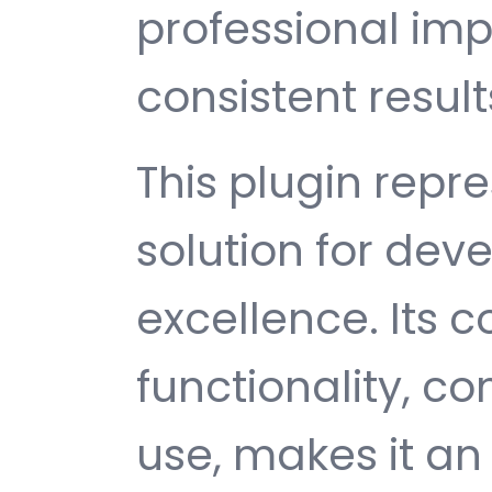
giriş
alobet
alobet
professional im
giriş
avrupabet
avrupabet
giriş
restbet
consistent result
giriş
Betbigo
Betbigo
giriş
Kalebet
Kalebet
giriş
Teosbet
Teosbet
This plugin repr
giriş
Amgbahis
Amgbahis
giriş
Royalbet
Royalbet
giriş
Jokerbet
Jokerbet
solution for de
giriş
Vegabet
Vegabet
giriş
Betzula
Betzula
excellence. Its
giriş
Editörbet
Editörbet
giriş
romabet
giriş
norabahis
functionality, c
giriş
enbet
enbet
giriş
bahiscasino
bahiscasino
use, makes it an 
giriş
pokerklas
pokerklas
giriş
betzula
betzula