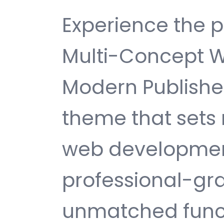
giriş
Amgbahis
Amgbahis
Experience the p
giriş
Romabet
Romabet
giriş
Grandpashabet
Grandpashabet
giriş
Marsbahis
Marsbahis
Multi-Concept W
giriş
pulibet
giriş
pulibet
Modern Publishe
giriş
pusulabet
giriş
pusulabet
giriş
Cratosroyalbet
theme that sets
giriş
Cratosroyalbet
giriş
Grandpashabet
Grandpashabet
web development
giriş
Grandpashabet
giriş
biabet
giriş
betplay
professional-gra
giriş
jasminbet
giriş
dedebet
unmatched funct
giriş
https://kaystudio.net
https://kaystudio.net
giriş
holiganbet
holiganbet