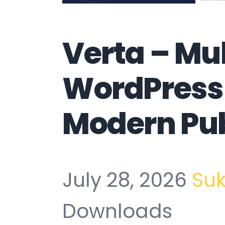
giriş
alobet
alobet
giriş
hiltonbet
hiltonbet
giriş
imajbet
imajbet
Verta – Mu
giriş
kulisbet
kulisbet
giriş
jokerbet
giriş
pulibet
WordPress
giriş
pulibet
giriş
pusulabet
giriş
pusulabet
Modern Pub
giriş
Cratosroyalbet
giriş
Cratosroyalbet
giriş
Grandpashabet
giriş
Grandpashabet
giriş
biabet
July 28, 2026
Su
giriş
betplay
giriş
jasminbet
Downloads
giriş
Festwin
Festwin
giriş
Restbet
Restbet