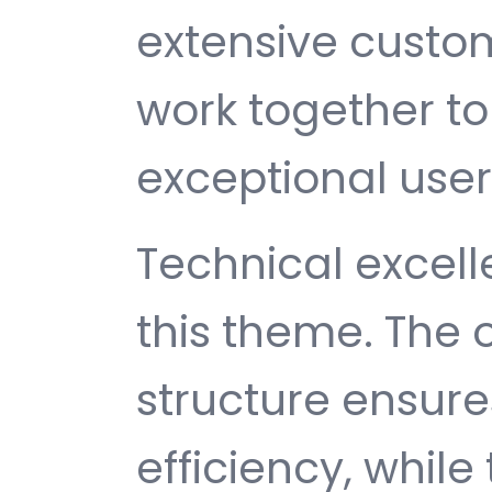
giriş
Betzula
Betzula
extensive custom
giriş
meybet
meybet
giriş
Atlasbet
Atlasbet
work together to
giriş
betnis
giriş
jokerbet
exceptional user
giriş
millibahis
giriş
jasminbet
giriş
pulibet
giriş
pulibet
Technical excelle
giriş
holiganbet
giriş
pusulabet
this theme. The
giriş
cratosroyalbet
giriş
dedebet
giriş
betplay
betplay
structure ensu
giriş
Festwin
giriş
jasminbet
efficiency, while
giriş
biabet
giriş
Grandpashabet