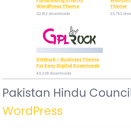
Fundraising Charity
WooCom
giriş
Vegabet
Vegabet
WordPress Theme
Theme
giriş
Betzula
Betzula
32,152 downloads
23,752 do
giriş
Meybet
Meybet
giriş
Kalebet
Kalebet
giriş
Betbigo
Betbigo
giriş
Teosbet
Teosbet
giriş
Vegabet
Vegabet
DGWork – Business Theme
giriş
Restbet
For Easy Digital Downloads
Restbet
43,239 downloads
giriş
Betplay
Betplay
giriş
Efesbet
Efesbet
Pakistan Hindu Counci
giriş
Enjoybet
giriş
romabet
romabet
giriş
norabahis
norabahis
WordPress
giriş
enbet
enbet
giriş
pulibet
giriş
pokerklas
pokerklas
WordPress Hub
Mikado One – Multipurpose Business WordPress Theme
Miker – Movie & Film Studio Elementor Template Kit
Mikrospa – Spa & Massage Elementor Template Kit
Milan – Blog & Magazine Elementor Template Kit
Milan 