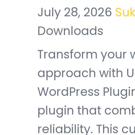
giriş
Amgbahis
Amgbahis
July 28, 2026
Su
giriş
Romabet
Romabet
giriş
Grandpashabet
Grandpashabet
Downloads
giriş
Marsbahis
Marsbahis
giriş
pulibet
giriş
pulibet
Transform your
giriş
pusulabet
giriş
pusulabet
giriş
Cratosroyalbet
approach with U
giriş
Cratosroyalbet
giriş
Grandpashabet
Grandpashabet
WordPress Plugin
giriş
Grandpashabet
giriş
biabet
giriş
betplay
plugin that comb
giriş
jasminbet
giriş
dedebet
reliability. This
giriş
https://kaystudio.net
https://kaystudio.net
giriş
holiganbet
holiganbet