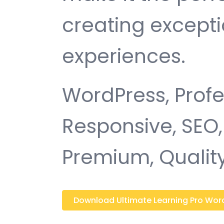
giriş
amgbahis
amgbahis
giriş
alobet
creating except
giriş
restbet
restbet
giriş
norabahis
experiences.
giriş
Kalebet
Kalebet
giriş
Netbahis
Netbahis
giriş
Teosbet
Teosbet
WordPress, Profe
giriş
grandbetting
grandbetting
giriş
Amgbahis
Amgbahis
giriş
Romabet
Romabet
Responsive, SEO,
giriş
Teosbet
Teosbet
giriş
Betplay
Betplay
Premium, Quality
giriş
Enjoybet
Enjoybet
giriş
Editorbet
Editorbet
giriş
Vegabet
Vegabet
giriş
Sonbahis
Sonbahis
Download Ultimate Learning Pro WordP
giriş
aresbet
aresbet
aresbet
giriş
aresbet