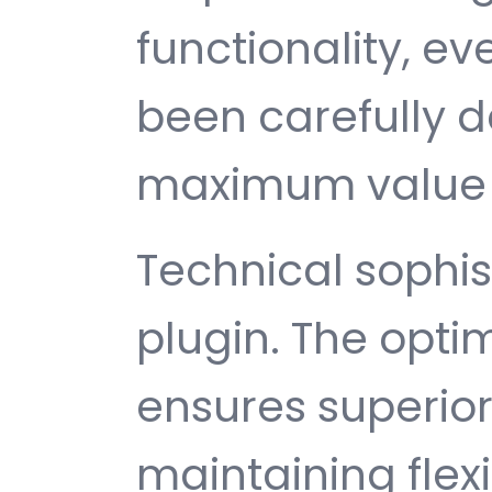
giriş
Betzula
Betzula
functionality, e
giriş
meybet
meybet
giriş
Atlasbet
Atlasbet
been carefully d
giriş
betnis
giriş
jokerbet
giriş
millibahis
maximum value 
giriş
jasminbet
giriş
pulibet
giriş
pulibet
Technical sophist
giriş
holiganbet
giriş
pusulabet
plugin. The opti
giriş
cratosroyalbet
giriş
dedebet
giriş
betplay
betplay
ensures superio
giriş
Festwin
giriş
jasminbet
maintaining flexib
giriş
biabet
giriş
Grandpashabet