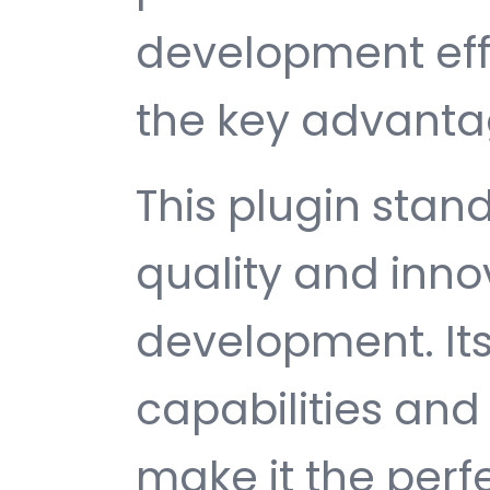
giriş
alobet
alobet
giriş
avrupabet
avrupabet
development ef
giriş
restbet
giriş
Betbigo
Betbigo
the key advantag
giriş
Kalebet
Kalebet
giriş
Teosbet
Teosbet
giriş
Amgbahis
Amgbahis
This plugin stan
giriş
Royalbet
Royalbet
giriş
Jokerbet
Jokerbet
giriş
Vegabet
Vegabet
quality and inno
giriş
Betzula
Betzula
giriş
Editörbet
Editörbet
development. It
giriş
romabet
giriş
norabahis
giriş
enbet
enbet
capabilities and
giriş
bahiscasino
bahiscasino
giriş
pokerklas
pokerklas
make it the perf
giriş
betzula
betzula