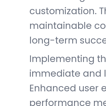
giriş
Betbigo
Betbigo
customization. T
giriş
Kalebet
Kalebet
giriş
Teosbet
Teosbet
maintainable c
giriş
Amgbahis
Amgbahis
giriş
Royalbet
Royalbet
giriş
Jokerbet
Jokerbet
long-term succe
giriş
Zulabet
Zulabet
giriş
Matbet
Matbet
giriş
Pusulabet
Pusulabet
Implementing thi
giriş
Meybet
Meybet
giriş
romabet
romabet
immediate and l
giriş
norabahis
norabahis
giriş
enbet
enbet
giriş
bahiscasino
bahiscasino
Enhanced user e
giriş
pokerklas
giriş
betzula
betzula
performance met
giriş
amgbahis