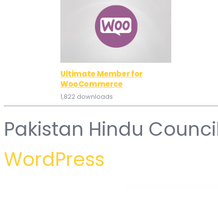
giriş
Vegabet
Vegabet
giriş
Betzula
Betzula
giriş
Meybet
Meybet
giriş
Kalebet
Kalebet
giriş
Betbigo
Betbigo
giriş
Teosbet
Teosbet
Ultimate Member for
giriş
Vegabet
WooCommerce
Vegabet
1,822 downloads
giriş
Restbet
Restbet
Pakistan Hindu Counci
giriş
Betplay
Betplay
giriş
Efesbet
Efesbet
giriş
Enjoybet
WordPress
giriş
romabet
romabet
giriş
norabahis
norabahis
giriş
enbet
enbet
WordPress Hub
COVID-19 Coronavirus | Live Map & Widgets for WordPress
COVID-19 Coronavirus – Viral Pandemic Prediction Tools + Live Maps, Stats & Widgets
Covid-19 – Seat Reservation Management for WordPress and WooCommerce
Covina – B
giriş
pulibet
giriş
pokerklas
pokerklas