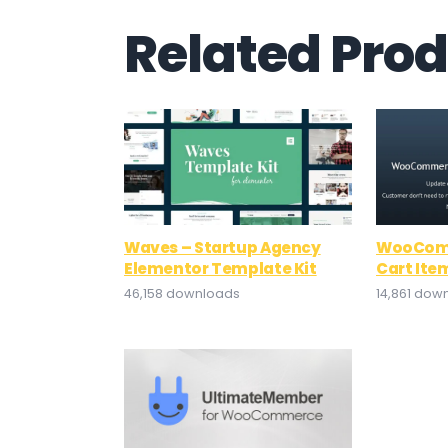
giriş
Atlasbet
Atlasbet
Related Pro
giriş
Atlasbet
Atlasbet
giriş
romabet
romabet
giriş
norabahis
norabahis
giriş
enbet
enbet
giriş
amgbahis
amgbahis
giriş
pokerklas
pokerklas
giriş
betzula
betzula
giriş
bahiscasino
bahiscasino
giriş
avrupabet
avrupabet
Waves – Startup Agency
WooCom
giriş
alobet
alobet
Elementor Template Kit
Cart Ite
giriş
restbet
restbet
46,158 downloads
14,861 dow
giriş
Kalebet
Kalebet
giriş
Betbigo
Betbigo
giriş
Teosbet
Teosbet
giriş
Amgbahis
Amgbahis
giriş
Royalbet
Royalbet
giriş
Jokerbet
Jokerbet