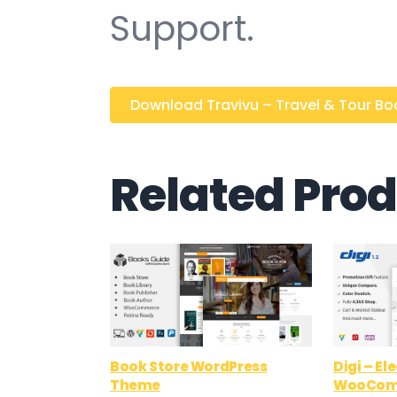
giriş
Vegabet
Vegabet
Support.
giriş
Betzula
Betzula
giriş
Meybet
Meybet
giriş
Kalebet
Kalebet
giriş
Betbigo
Betbigo
Download Travivu – Travel & Tour Book
giriş
Teosbet
Teosbet
giriş
Vegabet
Vegabet
Related Pro
giriş
Restbet
Restbet
giriş
Betplay
Betplay
giriş
Efesbet
Efesbet
giriş
Enjoybet
giriş
romabet
romabet
giriş
norabahis
norabahis
giriş
enbet
enbet
giriş
pulibet
Book Store WordPress
Digi – El
giriş
pokerklas
pokerklas
Theme
WooCom