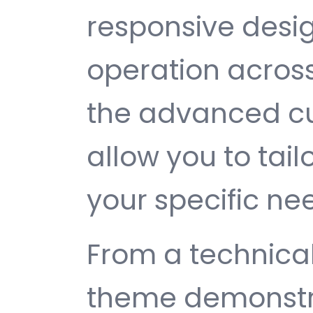
giriş
Betzula
Betzula
responsive desi
giriş
meybet
meybet
giriş
Atlasbet
Atlasbet
operation across
giriş
betnis
giriş
jokerbet
the advanced cu
giriş
millibahis
giriş
jasminbet
giriş
pulibet
allow you to tail
giriş
pulibet
giriş
holiganbet
your specific ne
giriş
pusulabet
giriş
cratosroyalbet
giriş
dedebet
giriş
betplay
betplay
From a technical
giriş
Festwin
giriş
jasminbet
theme demonstr
giriş
biabet
giriş
Grandpashabet