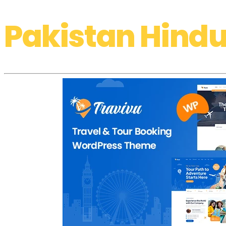
giriş
norabahis
norabahis
norabahis
giriş
Ultrabet
Ultrabet
Pakistan Hindu
giriş
Sonbahis
Sonbahis
giriş
Enjoybet
Enjoybet
giriş
Norabahis
Norabahis
giriş
Amgbahis
Amgbahis
giriş
Pokerklas
Pokerklas
giriş
Masterbetting
Masterbetting
giriş
Betgar
Betgar
giriş
Romabet
Romabet
giriş
Marsbahis
Marsbahis
giriş
Atmbahis
Atmbahis
giriş
Meritking
Meritking
giriş
betnis
giriş
efesbet
efesbet
giriş
marsbahis
giriş
holiganbet
holiganbet
giriş
maksibet
maksibet