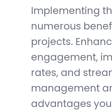
giriş
alobet
alobet
giriş
avrupabet
avrupabet
Implementing th
giriş
restbet
giriş
Betbigo
Betbigo
numerous benefi
giriş
Kalebet
Kalebet
giriş
Teosbet
Teosbet
projects. Enhan
giriş
Amgbahis
Amgbahis
giriş
Royalbet
Royalbet
giriş
Jokerbet
Jokerbet
engagement, im
giriş
Vegabet
Vegabet
giriş
Betzula
Betzula
rates, and strea
giriş
Editörbet
Editörbet
giriş
romabet
giriş
norabahis
management are 
giriş
enbet
enbet
giriş
bahiscasino
bahiscasino
advantages you 
giriş
pokerklas
pokerklas
giriş
betzula
betzula