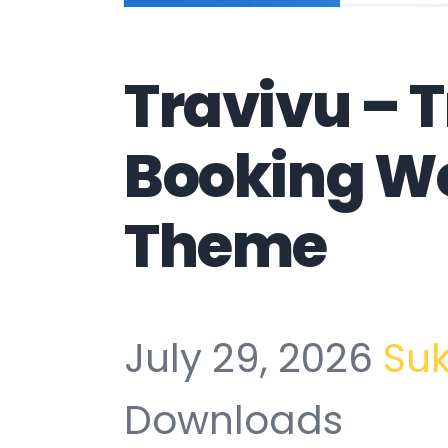
giriş
alobet
alobet
giriş
hiltonbet
hiltonbet
giriş
imajbet
imajbet
Travivu – T
giriş
kulisbet
kulisbet
giriş
jokerbet
giriş
pulibet
Booking W
giriş
pulibet
giriş
pusulabet
giriş
pusulabet
Theme
giriş
Cratosroyalbet
giriş
Cratosroyalbet
giriş
Grandpashabet
giriş
Grandpashabet
giriş
biabet
July 29, 2026
Su
giriş
betplay
giriş
jasminbet
Downloads
giriş
Festwin
Festwin
giriş
Restbet
Restbet