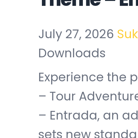
giriş
Amgbahis
Amgbahis
giriş
Romabet
Romabet
giriş
Grandpashabet
Grandpashabet
giriş
Marsbahis
Marsbahis
July 27, 2026
Su
giriş
pulibet
giriş
pulibet
Downloads
giriş
pusulabet
giriş
pusulabet
giriş
Cratosroyalbet
Experience the p
giriş
Cratosroyalbet
giriş
Grandpashabet
Grandpashabet
giriş
Grandpashabet
– Tour Adventu
giriş
biabet
giriş
betplay
– Entrada, an a
giriş
jasminbet
giriş
dedebet
giriş
https://kaystudio.net
https://kaystudio.net
sets new standa
giriş
holiganbet
holiganbet