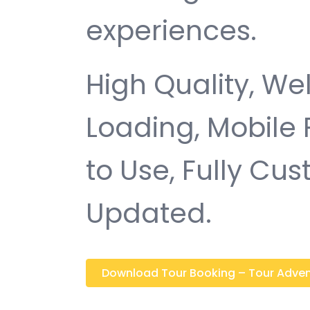
giriş
Atlasbet
Atlasbet
experiences.
giriş
Atlasbet
Atlasbet
giriş
romabet
romabet
giriş
norabahis
norabahis
giriş
enbet
enbet
High Quality, We
giriş
amgbahis
amgbahis
giriş
pokerklas
pokerklas
Loading, Mobile 
giriş
betzula
betzula
giriş
bahiscasino
bahiscasino
giriş
avrupabet
avrupabet
to Use, Fully Cu
giriş
alobet
alobet
giriş
restbet
restbet
Updated.
giriş
Kalebet
Kalebet
giriş
Betbigo
Betbigo
giriş
Teosbet
Teosbet
giriş
Amgbahis
Amgbahis
Download Tour Booking – Tour Adventu
giriş
Royalbet
Royalbet
giriş
Jokerbet
Jokerbet