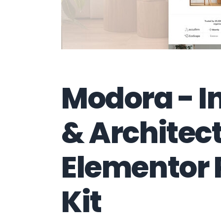
giriş
alobet
alobet
giriş
hiltonbet
hiltonbet
giriş
imajbet
imajbet
giriş
kulisbet
kulisbet
giriş
jokerbet
giriş
pulibet
giriş
pulibet
Modora - In
giriş
pusulabet
giriş
pusulabet
& Architec
giriş
Cratosroyalbet
giriş
Cratosroyalbet
giriş
Grandpashabet
Elementor 
giriş
Grandpashabet
giriş
biabet
giriş
betplay
Kit
giriş
jasminbet
giriş
Festwin
Festwin
giriş
Restbet
Restbet