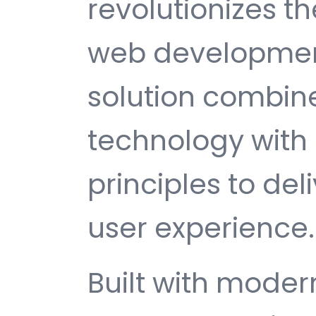
revolutionizes 
giriş
bahiscasino
bahiscasino
giriş
romabet
romabet
web development
giriş
norabahis
norabahis
giriş
enbet
enbet
giriş
amgbahis
amgbahis
solution combin
giriş
pokerklas
pokerklas
giriş
betzula
betzula
technology with 
giriş
bahiscasino
bahiscasino
giriş
avrupabet
avrupabet
giriş
alobet
alobet
principles to del
giriş
restbet
restbet
giriş
Betbigo
Betbigo
user experience.
giriş
Kalebet
Kalebet
giriş
Amgbahis
Amgbahis
giriş
Royalbet
Royalbet
Built with mode
giriş
Teosbet
Teosbet
giriş
Jokerbet
Jokerbet
giriş
Vegabet
Vegabet