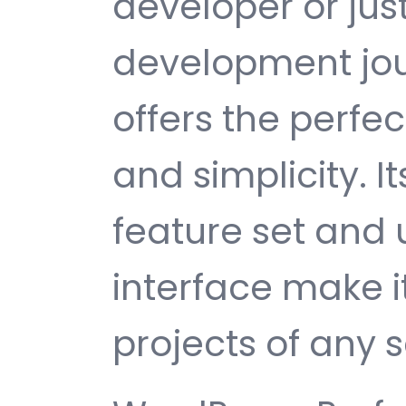
developer or jus
giriş
Atlasbet
Atlasbet
giriş
Atlasbet
Atlasbet
development jour
giriş
romabet
romabet
giriş
norabahis
norabahis
giriş
enbet
enbet
offers the perfe
giriş
amgbahis
amgbahis
giriş
pokerklas
pokerklas
and simplicity. 
giriş
betzula
betzula
giriş
bahiscasino
bahiscasino
giriş
avrupabet
avrupabet
feature set and 
giriş
alobet
alobet
giriş
restbet
restbet
interface make i
giriş
Kalebet
Kalebet
giriş
Betbigo
Betbigo
giriş
Teosbet
Teosbet
projects of any s
giriş
Amgbahis
Amgbahis
giriş
Royalbet
Royalbet
giriş
Jokerbet
Jokerbet