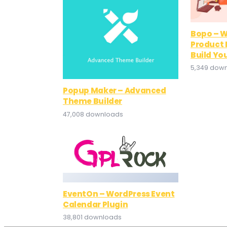
giriş
betzula
giriş
bahiscasino
giriş
avrupabet
avrupabet
Bopo –
giriş
alobet
alobet
Product 
giriş
restbet
restbet
Build Yo
giriş
http://mikefreemanministries.com/
5,349 dow
giriş
https://tr.romabet-
Popup Maker – Advanced
sanal-
Theme Builder
orjinal1.vip/
https://plan-
47,008 downloads
reprise-
activite.com/
https://plan-
reprise-
activite.com/
giriş
https://tr.betplay-
sanal-
EventOn – WordPress Event
orjinal.vip/
https://dentalcaremichalin.pl/
Calendar Plugin
giriş
https://tr.editorbet-
38,801 downloads
sanal-