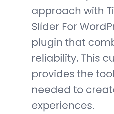
giriş
Amgbahis
Amgbahis
approach with Ti
giriş
Romabet
Romabet
giriş
Grandpashabet
Grandpashabet
Slider For WordP
giriş
Marsbahis
Marsbahis
giriş
pulibet
giriş
pulibet
plugin that comb
giriş
pusulabet
giriş
pusulabet
reliability. This
giriş
Cratosroyalbet
giriş
Cratosroyalbet
giriş
Grandpashabet
Grandpashabet
provides the too
giriş
Grandpashabet
giriş
biabet
needed to create
giriş
betplay
giriş
jasminbet
giriş
dedebet
experiences.
giriş
https://kaystudio.net
https://kaystudio.net
giriş
holiganbet
holiganbet