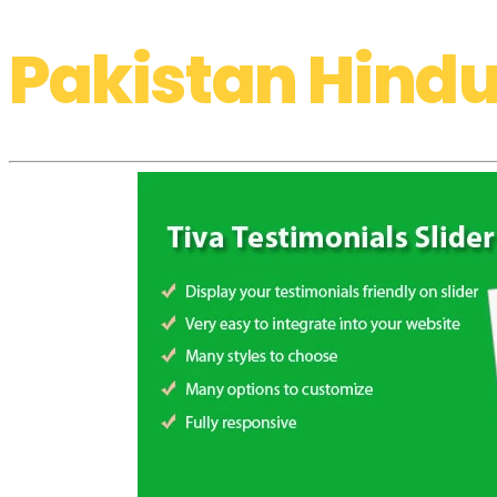
giriş
norabahis
norabahis
norabahis
giriş
Ultrabet
Ultrabet
Pakistan Hindu
giriş
Sonbahis
Sonbahis
giriş
Enjoybet
Enjoybet
giriş
Norabahis
Norabahis
giriş
Amgbahis
Amgbahis
giriş
Pokerklas
Pokerklas
giriş
Masterbetting
Masterbetting
giriş
Betgar
Betgar
giriş
Romabet
Romabet
giriş
Marsbahis
Marsbahis
giriş
Atmbahis
Atmbahis
giriş
Meritking
Meritking
giriş
betnis
giriş
efesbet
efesbet
giriş
marsbahis
giriş
holiganbet
holiganbet
giriş
maksibet
maksibet