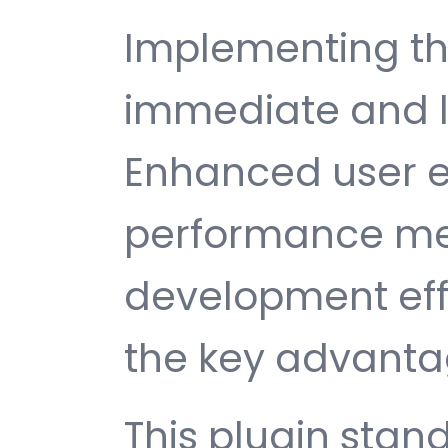
giriş
Betbigo
Betbigo
Implementing thi
giriş
Kalebet
Kalebet
giriş
Teosbet
Teosbet
immediate and l
giriş
Amgbahis
Amgbahis
giriş
Royalbet
Royalbet
giriş
Jokerbet
Jokerbet
Enhanced user e
giriş
Zulabet
Zulabet
giriş
Matbet
Matbet
performance met
giriş
Pusulabet
Pusulabet
giriş
Meybet
Meybet
giriş
romabet
romabet
development ef
giriş
norabahis
norabahis
giriş
enbet
enbet
the key advantag
giriş
bahiscasino
bahiscasino
giriş
pokerklas
giriş
betzula
betzula
This plugin stan
giriş
amgbahis