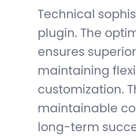
giriş
Betzula
Betzula
Technical sophist
giriş
meybet
meybet
giriş
Atlasbet
Atlasbet
plugin. The opti
giriş
betnis
giriş
jokerbet
giriş
millibahis
ensures superio
giriş
jasminbet
giriş
pulibet
maintaining flexib
giriş
pulibet
giriş
holiganbet
giriş
pusulabet
customization. T
giriş
cratosroyalbet
giriş
dedebet
maintainable c
giriş
betplay
betplay
giriş
Festwin
giriş
jasminbet
long-term succe
giriş
biabet
giriş
Grandpashabet