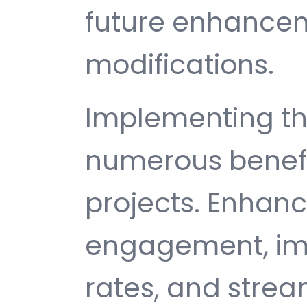
giriş
alobet
alobet
future enhance
giriş
avrupabet
avrupabet
giriş
restbet
giriş
Betbigo
Betbigo
modifications.
giriş
Kalebet
Kalebet
giriş
Teosbet
Teosbet
giriş
Amgbahis
Amgbahis
Implementing th
giriş
Royalbet
Royalbet
giriş
Jokerbet
Jokerbet
numerous benefi
giriş
Vegabet
Vegabet
giriş
Betzula
Betzula
giriş
Editörbet
Editörbet
projects. Enhan
giriş
romabet
giriş
norabahis
engagement, im
giriş
enbet
enbet
giriş
bahiscasino
bahiscasino
giriş
pokerklas
pokerklas
rates, and strea
giriş
betzula
betzula