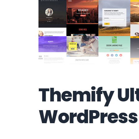
giriş
alobet
alobet
giriş
hiltonbet
hiltonbet
giriş
imajbet
imajbet
giriş
kulisbet
kulisbet
giriş
jokerbet
giriş
pulibet
giriş
pulibet
giriş
pusulabet
giriş
pusulabet
giriş
Cratosroyalbet
giriş
Cratosroyalbet
Themify Ul
giriş
Grandpashabet
giriş
Grandpashabet
giriş
biabet
WordPress
giriş
betplay
giriş
jasminbet
giriş
Festwin
Festwin
giriş
Restbet
Restbet