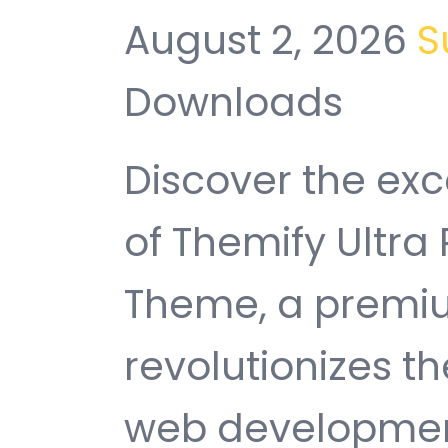
giriş
Amgbahis
Amgbahis
August 2, 2026
S
giriş
Romabet
Romabet
giriş
Grandpashabet
Grandpashabet
Downloads
giriş
Marsbahis
Marsbahis
giriş
pulibet
giriş
pulibet
Discover the exc
giriş
pusulabet
giriş
pusulabet
giriş
Cratosroyalbet
of Themify Ultr
giriş
Cratosroyalbet
giriş
Grandpashabet
Grandpashabet
Theme, a premi
giriş
Grandpashabet
giriş
biabet
giriş
betplay
revolutionizes 
giriş
jasminbet
giriş
dedebet
web development
giriş
https://kaystudio.net
https://kaystudio.net
giriş
holiganbet
holiganbet