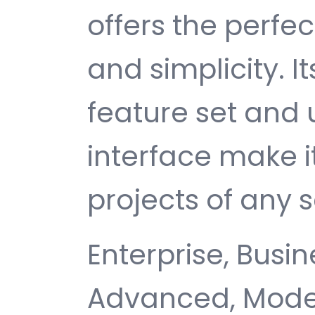
giriş
Atlasbet
Atlasbet
offers the perfe
giriş
Atlasbet
Atlasbet
giriş
romabet
romabet
giriş
norabahis
norabahis
and simplicity. 
giriş
enbet
enbet
giriş
amgbahis
amgbahis
feature set and 
giriş
pokerklas
pokerklas
giriş
betzula
betzula
giriş
bahiscasino
bahiscasino
interface make i
giriş
avrupabet
avrupabet
giriş
alobet
alobet
projects of any s
giriş
restbet
restbet
giriş
Kalebet
Kalebet
giriş
Betbigo
Betbigo
Enterprise, Busin
giriş
Teosbet
Teosbet
giriş
Amgbahis
Amgbahis
giriş
Royalbet
Royalbet
Advanced, Moder
giriş
Jokerbet
Jokerbet