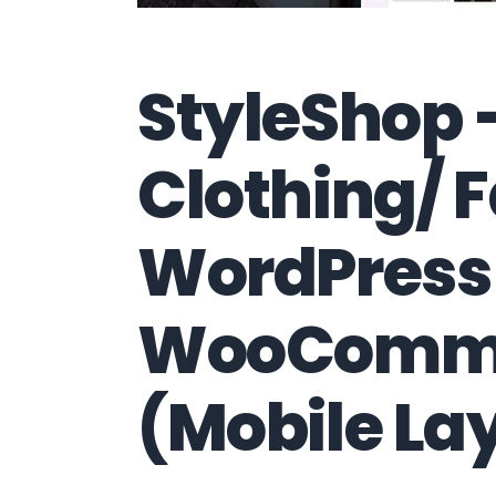
giriş
alobet
alobet
giriş
hiltonbet
hiltonbet
giriş
imajbet
imajbet
StyleShop 
giriş
kulisbet
kulisbet
giriş
jokerbet
giriş
pulibet
Clothing/ 
giriş
pulibet
giriş
pusulabet
giriş
pusulabet
WordPress
giriş
Cratosroyalbet
giriş
Cratosroyalbet
WooComme
giriş
Grandpashabet
giriş
Grandpashabet
giriş
biabet
(Mobile La
giriş
betplay
giriş
jasminbet
giriş
Festwin
Festwin
giriş
Restbet
Restbet