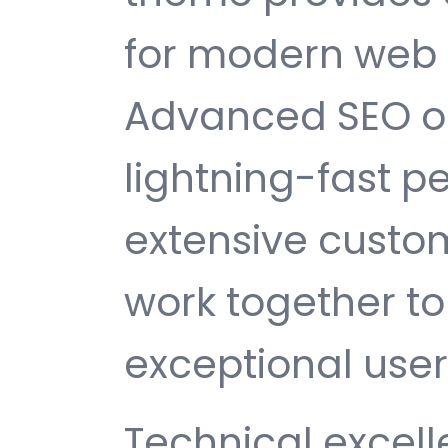
giriş
Betzula
Betzula
for modern web
giriş
meybet
meybet
giriş
Atlasbet
Atlasbet
giriş
betnis
Advanced SEO op
giriş
jokerbet
giriş
millibahis
lightning-fast 
giriş
jasminbet
giriş
pulibet
giriş
pulibet
extensive custom
giriş
holiganbet
giriş
pusulabet
work together to
giriş
cratosroyalbet
giriş
dedebet
giriş
betplay
betplay
exceptional user
giriş
Festwin
giriş
jasminbet
giriş
biabet
Technical excelle
giriş
Grandpashabet