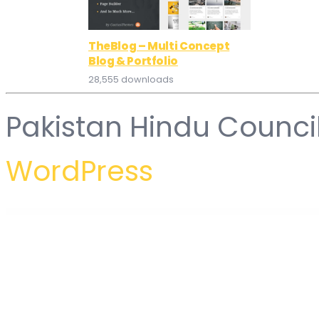
giriş
betzula
giriş
bahiscasino
giriş
avrupabet
avrupabet
TheBlog – Multi Concept
giriş
alobet
alobet
Blog & Portfolio
giriş
restbet
restbet
28,555 downloads
giriş
http://mikefreemanministries.com/
giriş
https://tr.romabet-
Pakistan Hindu Counci
sanal-
orjinal1.vip/
https://plan-
WordPress
reprise-
activite.com/
https://plan-
reprise-
WordPress Hub
Sycho – Psychology and Counseling WordPress Theme
Synauw Online Course Education Elementor Template Kit
Syner – Creative Agency Elementor Template Kit
Syngenic – Solar & Renewable Energy Elementor Template Kit
SY
activite.com/
giriş
https://tr.betplay-
sanal-
orjinal.vip/
https://dentalcaremichalin.pl/
giriş
https://tr.editorbet-
sanal-