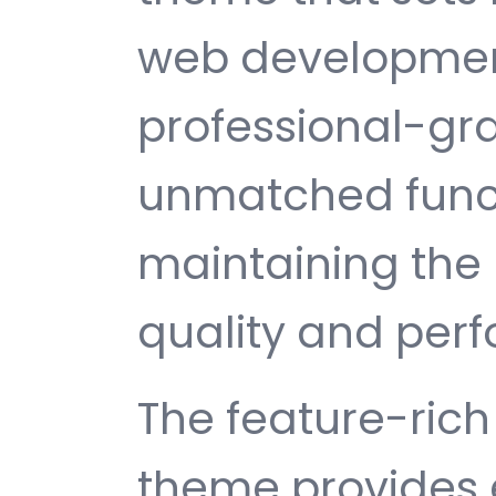
giriş
bahiscasino
bahiscasino
web development
giriş
romabet
romabet
giriş
norabahis
norabahis
giriş
enbet
enbet
professional-gra
giriş
amgbahis
amgbahis
giriş
pokerklas
pokerklas
unmatched funct
giriş
betzula
betzula
giriş
bahiscasino
bahiscasino
giriş
avrupabet
avrupabet
maintaining the 
giriş
alobet
alobet
giriş
restbet
restbet
quality and per
giriş
Betbigo
Betbigo
giriş
Kalebet
Kalebet
giriş
Amgbahis
Amgbahis
The feature-rich 
giriş
Royalbet
Royalbet
giriş
Teosbet
Teosbet
giriş
Jokerbet
Jokerbet
theme provides 
giriş
Vegabet
Vegabet