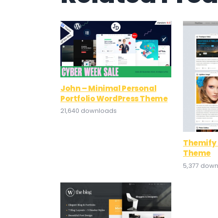
giriş
Vegabet
Vegabet
giriş
Betzula
Betzula
giriş
Meybet
Meybet
giriş
Kalebet
Kalebet
giriş
Betbigo
Betbigo
giriş
Teosbet
Teosbet
giriş
Vegabet
Vegabet
John – Minimal Personal
Portfolio WordPress Theme
giriş
Restbet
21,640 downloads
Restbet
giriş
Betplay
Betplay
giriş
Efesbet
Efesbet
Themify 
giriş
Enjoybet
Theme
giriş
romabet
romabet
5,377 dow
giriş
norabahis
norabahis
giriş
enbet
enbet
giriş
pulibet
giriş
pokerklas
pokerklas