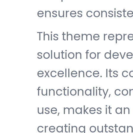
giriş
amgbahis
amgbahis
giriş
alobet
ensures consisten
giriş
restbet
restbet
giriş
norabahis
giriş
Kalebet
Kalebet
This theme repre
giriş
Netbahis
Netbahis
giriş
Teosbet
Teosbet
solution for de
giriş
grandbetting
grandbetting
giriş
Amgbahis
Amgbahis
giriş
Romabet
Romabet
excellence. Its
giriş
Teosbet
Teosbet
giriş
Betplay
Betplay
functionality, c
giriş
Enjoybet
Enjoybet
giriş
Editorbet
Editorbet
giriş
Vegabet
Vegabet
use, makes it an 
giriş
Sonbahis
Sonbahis
giriş
aresbet
aresbet
aresbet
creating outsta
giriş
aresbet