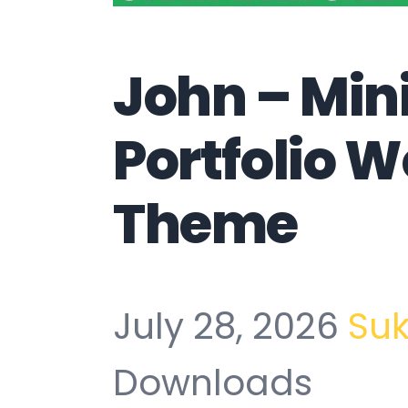
giriş
alobet
alobet
giriş
hiltonbet
hiltonbet
giriş
imajbet
imajbet
John – Min
giriş
kulisbet
kulisbet
giriş
jokerbet
giriş
pulibet
Portfolio 
giriş
pulibet
giriş
pusulabet
giriş
pusulabet
Theme
giriş
Cratosroyalbet
giriş
Cratosroyalbet
giriş
Grandpashabet
giriş
Grandpashabet
giriş
biabet
July 28, 2026
Su
giriş
betplay
giriş
jasminbet
Downloads
giriş
Festwin
Festwin
giriş
Restbet
Restbet