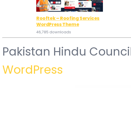
giriş
Vegabet
Vegabet
giriş
Betzula
Betzula
giriş
Meybet
Meybet
Rooftek – Roofing Services
giriş
Kalebet
Kalebet
WordPress Theme
giriş
Betbigo
Betbigo
46,785 downloads
giriş
Teosbet
Teosbet
giriş
Vegabet
Pakistan Hindu Counci
Vegabet
giriş
Restbet
WordPress
Restbet
giriş
Betplay
Betplay
giriş
Efesbet
Efesbet
giriş
Enjoybet
WordPress Hub
JetAppointments Booking
JetBlocks For Elementor
JetBlog – Blogging Package for Elementor Page Builder
JetBooking - Booking functionality for Elem
giriş
romabet
romabet
giriş
norabahis
norabahis
giriş
enbet
enbet
giriş
pulibet
giriş
pokerklas
pokerklas