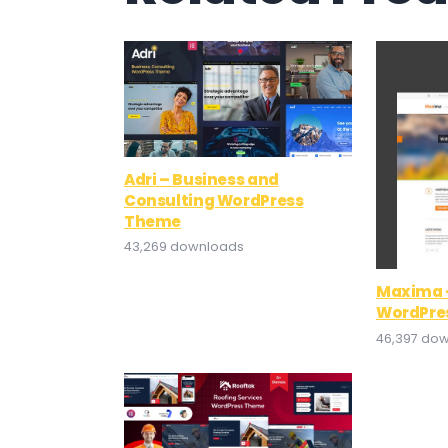
giriş
Atlasbet
Atlasbet
giriş
Atlasbet
Atlasbet
giriş
romabet
romabet
giriş
norabahis
norabahis
giriş
enbet
enbet
giriş
amgbahis
amgbahis
giriş
pokerklas
pokerklas
giriş
betzula
betzula
Adri – Business and
Consulting WordPress
giriş
bahiscasino
bahiscasino
Theme
giriş
avrupabet
avrupabet
43,269 downloads
giriş
alobet
alobet
giriş
restbet
restbet
Maxima 
giriş
Kalebet
Kalebet
WordPre
giriş
Betbigo
Betbigo
46,397 do
giriş
Teosbet
Teosbet
giriş
Amgbahis
Amgbahis
giriş
Royalbet
Royalbet
giriş
Jokerbet
Jokerbet