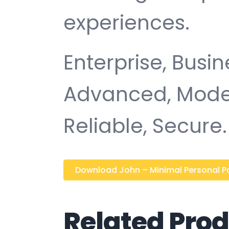
giriş
amgbahis
amgbahis
giriş
alobet
experiences.
giriş
restbet
restbet
giriş
norabahis
giriş
Kalebet
Kalebet
Enterprise, Busin
giriş
Netbahis
Netbahis
giriş
Teosbet
Teosbet
Advanced, Moder
giriş
grandbetting
grandbetting
giriş
Amgbahis
Amgbahis
giriş
Romabet
Romabet
Reliable, Secure.
giriş
Teosbet
Teosbet
giriş
Betplay
Betplay
giriş
Enjoybet
Enjoybet
giriş
Editorbet
Editorbet
Download John – Minimal Personal Por
giriş
Vegabet
Vegabet
giriş
Sonbahis
Sonbahis
giriş
aresbet
aresbet
aresbet
Related Pro
giriş
aresbet