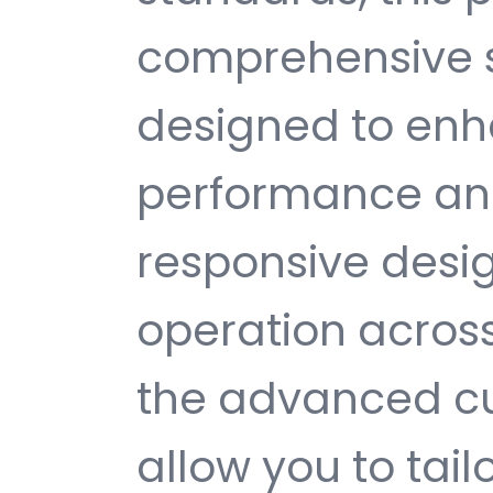
giriş
Betzula
Betzula
comprehensive s
giriş
meybet
meybet
giriş
Atlasbet
Atlasbet
giriş
betnis
designed to enh
giriş
jokerbet
giriş
millibahis
performance and
giriş
jasminbet
giriş
pulibet
giriş
pulibet
responsive desi
giriş
holiganbet
giriş
pusulabet
operation across
giriş
cratosroyalbet
giriş
dedebet
the advanced cu
giriş
betplay
betplay
giriş
Festwin
giriş
jasminbet
allow you to tail
giriş
biabet
giriş
Grandpashabet