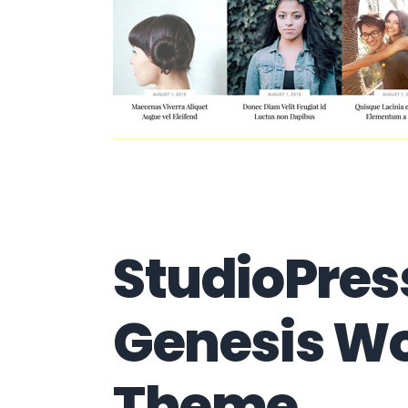
giriş
alobet
alobet
giriş
hiltonbet
hiltonbet
giriş
imajbet
imajbet
giriş
kulisbet
kulisbet
giriş
jokerbet
giriş
pulibet
giriş
pulibet
giriş
pusulabet
giriş
pusulabet
giriş
Cratosroyalbet
giriş
Cratosroyalbet
StudioPres
giriş
Grandpashabet
giriş
Grandpashabet
giriş
biabet
Genesis W
giriş
betplay
giriş
jasminbet
giriş
Festwin
Festwin
Theme
giriş
Restbet
Restbet