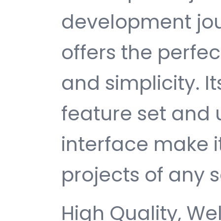
giriş
Atlasbet
Atlasbet
development jour
giriş
Atlasbet
Atlasbet
giriş
romabet
romabet
giriş
norabahis
norabahis
offers the perfe
giriş
enbet
enbet
giriş
amgbahis
amgbahis
and simplicity. 
giriş
pokerklas
pokerklas
giriş
betzula
betzula
giriş
bahiscasino
bahiscasino
feature set and 
giriş
avrupabet
avrupabet
giriş
alobet
alobet
interface make i
giriş
restbet
restbet
giriş
Kalebet
Kalebet
giriş
Betbigo
Betbigo
projects of any s
giriş
Teosbet
Teosbet
giriş
Amgbahis
Amgbahis
giriş
Royalbet
Royalbet
High Quality, We
giriş
Jokerbet
Jokerbet