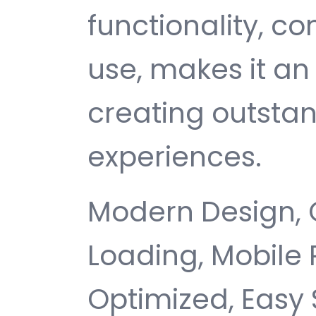
giriş
amgbahis
amgbahis
functionality, c
giriş
alobet
giriş
restbet
restbet
giriş
norabahis
use, makes it an 
giriş
Kalebet
Kalebet
giriş
Netbahis
Netbahis
creating outsta
giriş
Teosbet
Teosbet
giriş
grandbetting
grandbetting
giriş
Amgbahis
Amgbahis
experiences.
giriş
Romabet
Romabet
giriş
Teosbet
Teosbet
giriş
Betplay
Betplay
Modern Design, 
giriş
Enjoybet
Enjoybet
giriş
Editorbet
Editorbet
Loading, Mobile
giriş
Vegabet
Vegabet
giriş
Sonbahis
Sonbahis
giriş
aresbet
aresbet
aresbet
Optimized, Easy 
giriş
aresbet