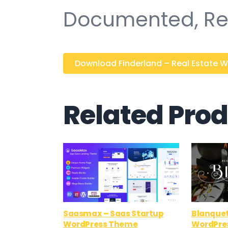
giriş
Atlasbet
Atlasbet
Documented, Re
giriş
Atlasbet
Atlasbet
giriş
romabet
romabet
giriş
norabahis
norabahis
giriş
enbet
enbet
Download Finderland – Real Estate Wor
giriş
amgbahis
amgbahis
giriş
pokerklas
pokerklas
giriş
betzula
betzula
Related Pro
giriş
bahiscasino
bahiscasino
giriş
avrupabet
avrupabet
giriş
alobet
alobet
giriş
restbet
restbet
giriş
Kalebet
Kalebet
giriş
Betbigo
Betbigo
giriş
Teosbet
Teosbet
giriş
Amgbahis
Amgbahis
giriş
Royalbet
Royalbet
Saasmax – Saas Startup
Blanquet
giriş
Jokerbet
Jokerbet
WordPress Theme
WordPre