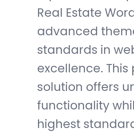
giriş
Amgbahis
Amgbahis
Real Estate Wor
giriş
Romabet
Romabet
giriş
Grandpashabet
Grandpashabet
advanced theme
giriş
Marsbahis
Marsbahis
giriş
pulibet
giriş
pulibet
standards in w
giriş
pusulabet
giriş
pusulabet
excellence. This
giriş
Cratosroyalbet
giriş
Cratosroyalbet
giriş
Grandpashabet
Grandpashabet
solution offers
giriş
Grandpashabet
giriş
biabet
functionality wh
giriş
betplay
giriş
jasminbet
giriş
dedebet
highest standard
giriş
https://kaystudio.net
https://kaystudio.net
giriş
holiganbet
holiganbet