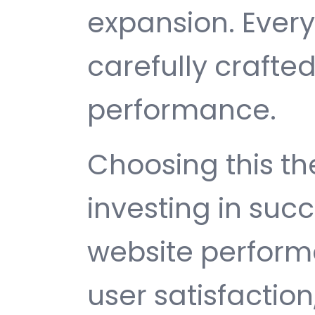
expansion. Ever
giriş
Betbigo
Betbigo
giriş
Kalebet
Kalebet
giriş
Teosbet
Teosbet
carefully crafted
giriş
Amgbahis
Amgbahis
giriş
Royalbet
Royalbet
performance.
giriş
Jokerbet
Jokerbet
giriş
Zulabet
Zulabet
giriş
Matbet
Matbet
Choosing this 
giriş
Pusulabet
Pusulabet
giriş
Meybet
Meybet
giriş
romabet
romabet
investing in suc
giriş
norabahis
norabahis
giriş
enbet
enbet
website perfor
giriş
bahiscasino
bahiscasino
giriş
pokerklas
giriş
betzula
betzula
user satisfactio
giriş
amgbahis