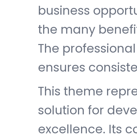
giriş
alobet
alobet
business opport
giriş
avrupabet
avrupabet
giriş
restbet
giriş
Betbigo
Betbigo
the many benefit
giriş
Kalebet
Kalebet
giriş
Teosbet
Teosbet
The professiona
giriş
Amgbahis
Amgbahis
giriş
Royalbet
Royalbet
giriş
Jokerbet
Jokerbet
ensures consisten
giriş
Vegabet
Vegabet
giriş
Betzula
Betzula
giriş
Editörbet
Editörbet
This theme repre
giriş
romabet
giriş
norabahis
solution for de
giriş
enbet
enbet
giriş
bahiscasino
bahiscasino
giriş
pokerklas
pokerklas
excellence. Its
giriş
betzula
betzula