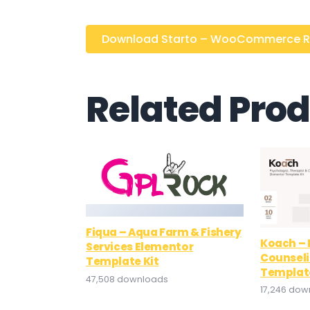
giriş
Vegabet
Vegabet
giriş
Betzula
Betzula
Download Starto – WooCommerce Res
giriş
Meybet
Meybet
giriş
Kalebet
Kalebet
giriş
Betbigo
Betbigo
giriş
Teosbet
Teosbet
Related Pro
giriş
Vegabet
Vegabet
giriş
Restbet
Restbet
giriş
Betplay
Betplay
giriş
Efesbet
Efesbet
giriş
Enjoybet
giriş
romabet
romabet
Fiqua – Aqua Farm & Fishery
Koach – 
giriş
norabahis
norabahis
Services Elementor
Counseli
Template Kit
giriş
enbet
enbet
Template
47,508 downloads
giriş
pulibet
17,246 dow
giriş
pokerklas
pokerklas