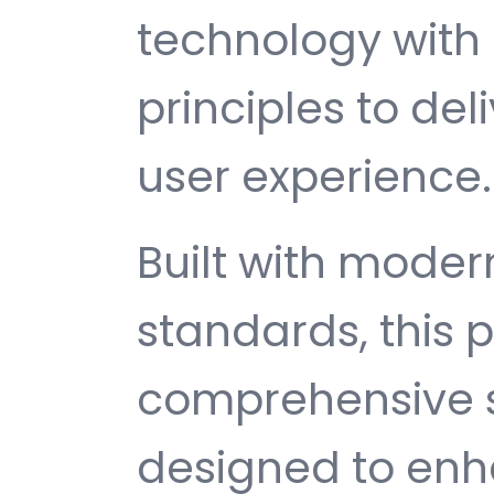
giriş
bahiscasino
bahiscasino
technology with 
giriş
romabet
romabet
giriş
norabahis
norabahis
principles to del
giriş
enbet
enbet
giriş
amgbahis
amgbahis
user experience.
giriş
pokerklas
pokerklas
giriş
betzula
betzula
giriş
bahiscasino
bahiscasino
giriş
avrupabet
avrupabet
Built with mode
giriş
alobet
alobet
giriş
restbet
restbet
standards, this p
giriş
Betbigo
Betbigo
giriş
Kalebet
Kalebet
giriş
Amgbahis
Amgbahis
comprehensive s
giriş
Royalbet
Royalbet
giriş
Teosbet
Teosbet
designed to enh
giriş
Jokerbet
Jokerbet
giriş
Vegabet
Vegabet