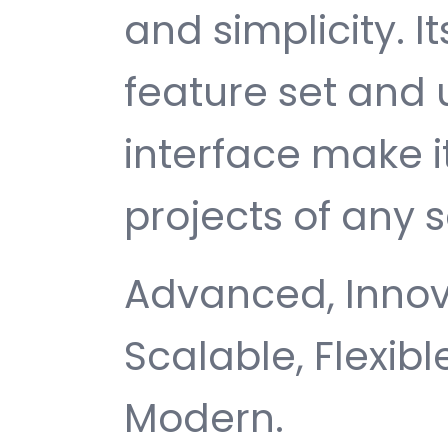
giriş
Atlasbet
Atlasbet
and simplicity. 
giriş
Atlasbet
Atlasbet
giriş
romabet
romabet
feature set and 
giriş
norabahis
norabahis
giriş
enbet
enbet
giriş
amgbahis
amgbahis
interface make i
giriş
pokerklas
pokerklas
giriş
betzula
betzula
projects of any s
giriş
bahiscasino
bahiscasino
giriş
avrupabet
avrupabet
giriş
alobet
alobet
Advanced, Innovat
giriş
restbet
restbet
giriş
Kalebet
Kalebet
giriş
Betbigo
Betbigo
Scalable, Flexible
giriş
Teosbet
Teosbet
giriş
Amgbahis
Amgbahis
Modern.
giriş
Royalbet
Royalbet
giriş
Jokerbet
Jokerbet