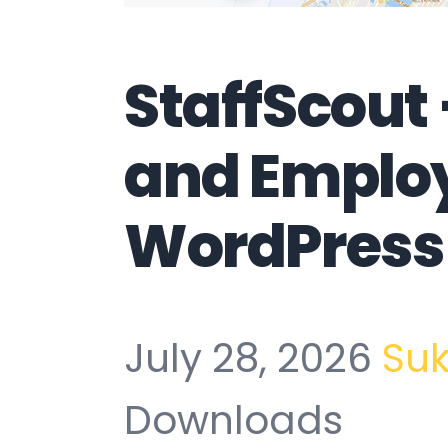
giriş
alobet
alobet
giriş
hiltonbet
hiltonbet
giriş
imajbet
imajbet
StaffScout
giriş
kulisbet
kulisbet
giriş
jokerbet
giriş
pulibet
and Emplo
giriş
pulibet
giriş
pusulabet
giriş
pusulabet
WordPress
giriş
Cratosroyalbet
giriş
Cratosroyalbet
giriş
Grandpashabet
giriş
Grandpashabet
giriş
biabet
July 28, 2026
Su
giriş
betplay
giriş
jasminbet
Downloads
giriş
Festwin
Festwin
giriş
Restbet
Restbet