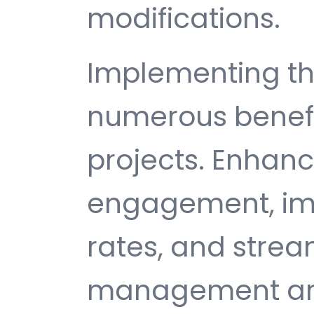
giriş
alobet
alobet
modifications.
giriş
avrupabet
avrupabet
giriş
restbet
giriş
Betbigo
Betbigo
Implementing th
giriş
Kalebet
Kalebet
giriş
Teosbet
Teosbet
numerous benefi
giriş
Amgbahis
Amgbahis
giriş
Royalbet
Royalbet
giriş
Jokerbet
Jokerbet
projects. Enhan
giriş
Vegabet
Vegabet
giriş
Betzula
Betzula
engagement, im
giriş
Editörbet
Editörbet
giriş
romabet
giriş
norabahis
rates, and strea
giriş
enbet
enbet
giriş
bahiscasino
bahiscasino
management are 
giriş
pokerklas
pokerklas
giriş
betzula
betzula