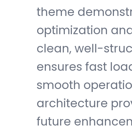
giriş
Betbigo
Betbigo
theme demonstr
giriş
Kalebet
Kalebet
giriş
Teosbet
Teosbet
optimization and
giriş
Amgbahis
Amgbahis
giriş
Royalbet
Royalbet
clean, well-str
giriş
Jokerbet
Jokerbet
giriş
Zulabet
Zulabet
giriş
Matbet
Matbet
ensures fast loa
giriş
Pusulabet
Pusulabet
giriş
Meybet
Meybet
smooth operatio
giriş
romabet
romabet
giriş
norabahis
norabahis
giriş
enbet
enbet
architecture provi
giriş
bahiscasino
bahiscasino
giriş
pokerklas
future enhance
giriş
betzula
betzula
giriş
amgbahis