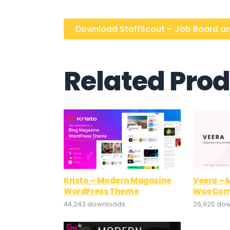
giriş
Vegabet
Vegabet
giriş
Betzula
Betzula
Download StaffScout – Job Board and 
giriş
Meybet
Meybet
giriş
Kalebet
Kalebet
giriş
Betbigo
Betbigo
giriş
Teosbet
Teosbet
Related Pro
giriş
Vegabet
Vegabet
giriş
Restbet
Restbet
giriş
Betplay
Betplay
giriş
Efesbet
Efesbet
giriş
Enjoybet
giriş
romabet
romabet
Kristo – Modern Magazine
Veera – 
giriş
norabahis
norabahis
WordPress Theme
WooCom
giriş
enbet
enbet
44,243 downloads
26,925 do
giriş
pulibet
giriş
pokerklas
pokerklas