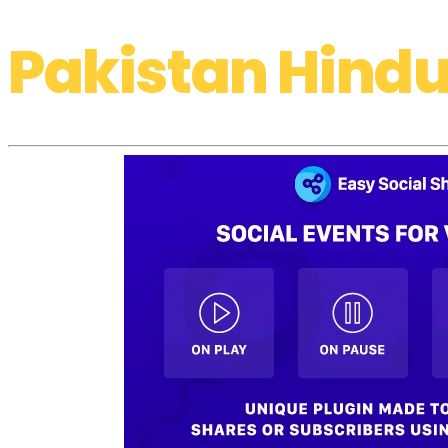
giriş
norabahis
norabahis
norabahis
giriş
Ultrabet
Ultrabet
Pakistan Hindu
giriş
Sonbahis
Sonbahis
giriş
Enjoybet
Enjoybet
giriş
Norabahis
Norabahis
giriş
Amgbahis
Amgbahis
giriş
Pokerklas
Pokerklas
giriş
Masterbetting
Masterbetting
giriş
Betgar
Betgar
giriş
Romabet
Romabet
giriş
Marsbahis
Marsbahis
giriş
Atmbahis
Atmbahis
giriş
Meritking
Meritking
giriş
betnis
giriş
efesbet
efesbet
giriş
marsbahis
giriş
holiganbet
holiganbet
giriş
maksibet
maksibet