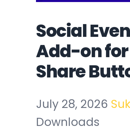
giriş
alobet
alobet
giriş
hiltonbet
hiltonbet
giriş
imajbet
imajbet
Social Even
giriş
kulisbet
kulisbet
giriş
jokerbet
giriş
pulibet
Add-on for
giriş
pulibet
giriş
pusulabet
giriş
pusulabet
Share Butt
giriş
Cratosroyalbet
giriş
Cratosroyalbet
giriş
Grandpashabet
giriş
Grandpashabet
giriş
biabet
July 28, 2026
Su
giriş
betplay
giriş
jasminbet
Downloads
giriş
Festwin
Festwin
giriş
Restbet
Restbet