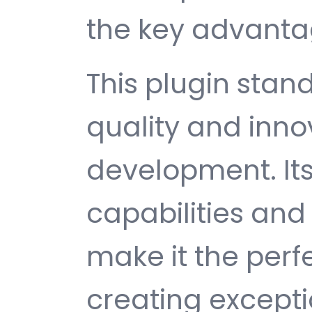
giriş
alobet
alobet
giriş
avrupabet
avrupabet
the key advantag
giriş
restbet
giriş
Betbigo
Betbigo
giriş
Kalebet
Kalebet
This plugin stan
giriş
Teosbet
Teosbet
giriş
Amgbahis
Amgbahis
quality and inno
giriş
Royalbet
Royalbet
giriş
Jokerbet
Jokerbet
giriş
Vegabet
Vegabet
development. It
giriş
Betzula
Betzula
giriş
Editörbet
Editörbet
capabilities and
giriş
romabet
giriş
norabahis
giriş
enbet
enbet
make it the perf
giriş
bahiscasino
bahiscasino
giriş
pokerklas
pokerklas
creating except
giriş
betzula
betzula