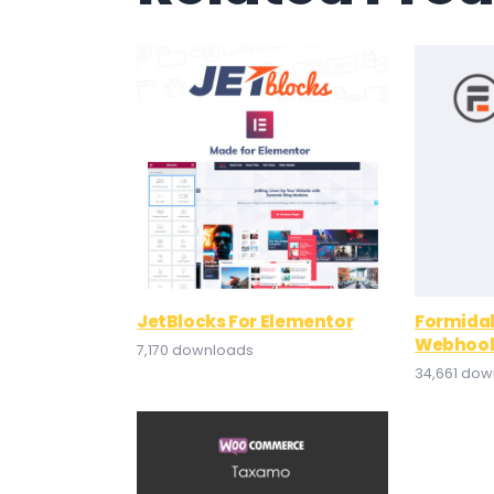
giriş
Atlasbet
Atlasbet
giriş
Atlasbet
Atlasbet
giriş
romabet
romabet
giriş
norabahis
norabahis
giriş
enbet
enbet
giriş
amgbahis
amgbahis
giriş
pokerklas
pokerklas
giriş
betzula
betzula
giriş
bahiscasino
bahiscasino
giriş
avrupabet
avrupabet
giriş
alobet
alobet
giriş
restbet
restbet
JetBlocks For Elementor
Formidab
giriş
Kalebet
Kalebet
Webhoo
7,170 downloads
giriş
Betbigo
Betbigo
34,661 do
giriş
Teosbet
Teosbet
giriş
Amgbahis
Amgbahis
giriş
Royalbet
Royalbet
giriş
Jokerbet
Jokerbet