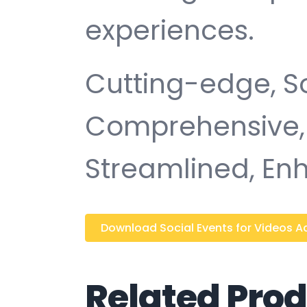
giriş
amgbahis
amgbahis
giriş
alobet
experiences.
giriş
restbet
restbet
giriş
norabahis
giriş
Kalebet
Kalebet
Cutting-edge, So
giriş
Netbahis
Netbahis
giriş
Teosbet
Teosbet
Comprehensive, I
giriş
grandbetting
grandbetting
giriş
Amgbahis
Amgbahis
giriş
Romabet
Romabet
Streamlined, Enh
giriş
Teosbet
Teosbet
giriş
Betplay
Betplay
giriş
Enjoybet
Enjoybet
giriş
Editorbet
Editorbet
Download Social Events for Videos Ad
giriş
Vegabet
Vegabet
giriş
Sonbahis
Sonbahis
giriş
aresbet
aresbet
aresbet
Related Pro
giriş
aresbet