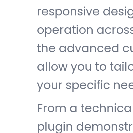
giriş
Betzula
Betzula
responsive desi
giriş
meybet
meybet
giriş
Atlasbet
Atlasbet
operation across
giriş
betnis
giriş
jokerbet
the advanced cu
giriş
millibahis
giriş
jasminbet
giriş
pulibet
allow you to tail
giriş
pulibet
giriş
holiganbet
your specific ne
giriş
pusulabet
giriş
cratosroyalbet
giriş
dedebet
giriş
betplay
betplay
From a technical
giriş
Festwin
giriş
jasminbet
plugin demonstr
giriş
biabet
giriş
Grandpashabet