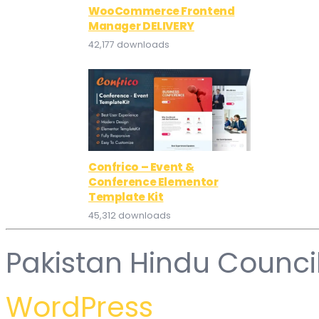
giriş
betzula
WooCommerce Frontend
giriş
bahiscasino
Manager DELIVERY
giriş
avrupabet
avrupabet
42,177 downloads
giriş
alobet
alobet
giriş
restbet
restbet
giriş
http://mikefreemanministries.com/
giriş
https://tr.romabet-
sanal-
orjinal1.vip/
https://plan-
reprise-
Confrico – Event &
Conference Elementor
activite.com/
https://plan-
Template Kit
reprise-
45,312 downloads
activite.com/
giriş
https://tr.betplay-
Pakistan Hindu Counci
sanal-
orjinal.vip/
https://dentalcaremichalin.pl/
giriş
https://tr.editorbet-
WordPress
sanal-