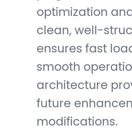
giriş
Betbigo
Betbigo
optimization and
giriş
Kalebet
Kalebet
giriş
Teosbet
Teosbet
clean, well-str
giriş
Amgbahis
Amgbahis
giriş
Royalbet
Royalbet
ensures fast loa
giriş
Jokerbet
Jokerbet
giriş
Zulabet
Zulabet
giriş
Matbet
Matbet
smooth operatio
giriş
Pusulabet
Pusulabet
giriş
Meybet
Meybet
architecture provi
giriş
romabet
romabet
giriş
norabahis
norabahis
giriş
enbet
enbet
future enhance
giriş
bahiscasino
bahiscasino
giriş
pokerklas
modifications.
giriş
betzula
betzula
giriş
amgbahis