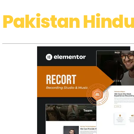
giriş
norabahis
norabahis
norabahis
giriş
Ultrabet
Ultrabet
Pakistan Hindu
giriş
Sonbahis
Sonbahis
giriş
Enjoybet
Enjoybet
giriş
Norabahis
Norabahis
giriş
Amgbahis
Amgbahis
giriş
Pokerklas
Pokerklas
giriş
Masterbetting
Masterbetting
giriş
Betgar
Betgar
giriş
Romabet
Romabet
giriş
Marsbahis
Marsbahis
giriş
Atmbahis
Atmbahis
giriş
Meritking
Meritking
giriş
betnis
giriş
efesbet
efesbet
giriş
marsbahis
giriş
holiganbet
holiganbet
giriş
maksibet
maksibet