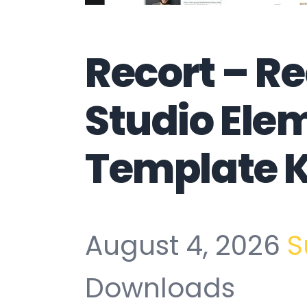
giriş
alobet
alobet
giriş
hiltonbet
hiltonbet
giriş
imajbet
imajbet
Recort – R
giriş
kulisbet
kulisbet
giriş
jokerbet
giriş
pulibet
Studio Ele
giriş
pulibet
giriş
pusulabet
giriş
pusulabet
Template K
giriş
Cratosroyalbet
giriş
Cratosroyalbet
giriş
Grandpashabet
giriş
Grandpashabet
giriş
biabet
August 4, 2026
S
giriş
betplay
giriş
jasminbet
Downloads
giriş
Festwin
Festwin
giriş
Restbet
Restbet