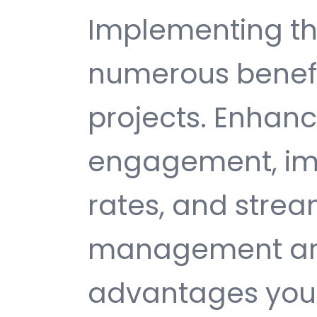
giriş
alobet
alobet
giriş
avrupabet
avrupabet
Implementing thi
giriş
restbet
giriş
Betbigo
Betbigo
numerous benefi
giriş
Kalebet
Kalebet
giriş
Teosbet
Teosbet
projects. Enhan
giriş
Amgbahis
Amgbahis
giriş
Royalbet
Royalbet
giriş
Jokerbet
Jokerbet
engagement, im
giriş
Vegabet
Vegabet
giriş
Betzula
Betzula
rates, and strea
giriş
Editörbet
Editörbet
giriş
romabet
giriş
norabahis
management are 
giriş
enbet
enbet
giriş
bahiscasino
bahiscasino
advantages you 
giriş
pokerklas
pokerklas
giriş
betzula
betzula