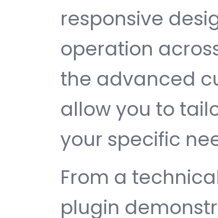
giriş
Betzula
Betzula
responsive desi
giriş
meybet
meybet
giriş
Atlasbet
Atlasbet
operation across
giriş
betnis
giriş
jokerbet
the advanced cu
giriş
millibahis
giriş
jasminbet
giriş
pulibet
allow you to tail
giriş
pulibet
giriş
holiganbet
your specific ne
giriş
pusulabet
giriş
cratosroyalbet
giriş
dedebet
giriş
betplay
betplay
From a technical
giriş
Festwin
giriş
jasminbet
plugin demonstr
giriş
biabet
giriş
Grandpashabet