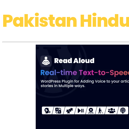
giriş
norabahis
norabahis
norabahis
giriş
Ultrabet
Ultrabet
Pakistan Hindu
giriş
Sonbahis
Sonbahis
giriş
Enjoybet
Enjoybet
giriş
Norabahis
Norabahis
giriş
Amgbahis
Amgbahis
giriş
Pokerklas
Pokerklas
giriş
Masterbetting
Masterbetting
giriş
Betgar
Betgar
giriş
Romabet
Romabet
giriş
Marsbahis
Marsbahis
giriş
Atmbahis
Atmbahis
giriş
Meritking
Meritking
giriş
betnis
giriş
efesbet
efesbet
giriş
marsbahis
giriş
holiganbet
holiganbet
giriş
maksibet
maksibet