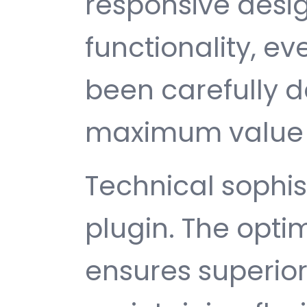
responsive desi
giriş
Betzula
Betzula
giriş
meybet
meybet
functionality, e
giriş
Atlasbet
Atlasbet
giriş
betnis
been carefully d
giriş
jokerbet
giriş
millibahis
giriş
jasminbet
maximum value 
giriş
pulibet
giriş
pulibet
giriş
holiganbet
Technical sophist
giriş
pusulabet
giriş
cratosroyalbet
plugin. The opti
giriş
dedebet
giriş
betplay
betplay
giriş
Festwin
ensures superio
giriş
jasminbet
giriş
biabet
giriş
Grandpashabet