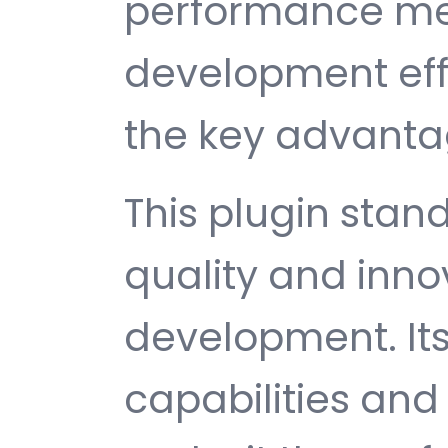
performance met
giriş
alobet
alobet
giriş
avrupabet
avrupabet
giriş
restbet
development ef
giriş
Betbigo
Betbigo
giriş
Kalebet
Kalebet
the key advantag
giriş
Teosbet
Teosbet
giriş
Amgbahis
Amgbahis
giriş
Royalbet
Royalbet
This plugin stan
giriş
Jokerbet
Jokerbet
giriş
Vegabet
Vegabet
giriş
Betzula
Betzula
quality and inno
giriş
Editörbet
Editörbet
giriş
romabet
development. It
giriş
norabahis
giriş
enbet
enbet
giriş
bahiscasino
bahiscasino
capabilities and
giriş
pokerklas
pokerklas
giriş
betzula
betzula