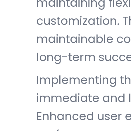
maintaining flexib
giriş
Betbigo
Betbigo
giriş
Kalebet
Kalebet
customization. T
giriş
Teosbet
Teosbet
giriş
Amgbahis
Amgbahis
maintainable c
giriş
Royalbet
Royalbet
giriş
Jokerbet
Jokerbet
giriş
Zulabet
Zulabet
long-term succe
giriş
Matbet
Matbet
giriş
Pusulabet
Pusulabet
giriş
Meybet
Meybet
Implementing thi
giriş
romabet
romabet
giriş
norabahis
norabahis
immediate and l
giriş
enbet
enbet
giriş
bahiscasino
bahiscasino
giriş
pokerklas
Enhanced user e
giriş
betzula
betzula
giriş
amgbahis