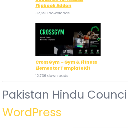
giriş
Vegabet
Vegabet
Flipbook Addon
giriş
Betzula
Betzula
32,598 downloads
giriş
Meybet
Meybet
giriş
Kalebet
Kalebet
giriş
Betbigo
Betbigo
giriş
Teosbet
Teosbet
giriş
Vegabet
Vegabet
giriş
Restbet
CrossGym – Gym & Fitness
Restbet
Elementor Template Kit
giriş
Betplay
Betplay
12,736 downloads
giriş
Efesbet
Efesbet
giriş
Enjoybet
Pakistan Hindu Counci
giriş
romabet
romabet
giriş
norabahis
norabahis
WordPress
giriş
enbet
enbet
giriş
pulibet
giriş
pokerklas
pokerklas