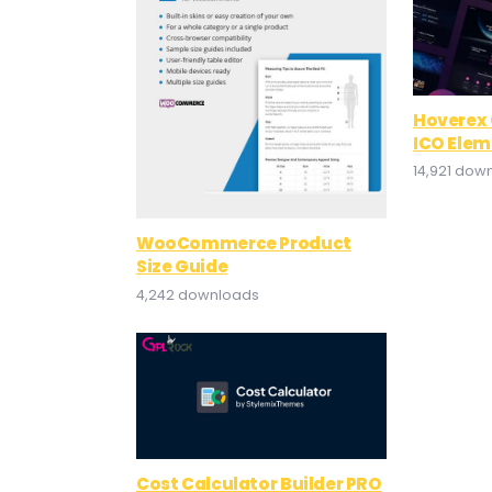
giriş
Atlasbet
Atlasbet
giriş
Atlasbet
Atlasbet
giriş
romabet
romabet
giriş
norabahis
norabahis
giriş
enbet
enbet
Hoverex 
giriş
amgbahis
amgbahis
ICO Elem
giriş
pokerklas
pokerklas
14,921 dow
giriş
betzula
betzula
giriş
bahiscasino
bahiscasino
WooCommerce Product
giriş
avrupabet
avrupabet
Size Guide
giriş
alobet
alobet
4,242 downloads
giriş
restbet
restbet
giriş
Kalebet
Kalebet
giriş
Betbigo
Betbigo
giriş
Teosbet
Teosbet
giriş
Amgbahis
Amgbahis
giriş
Royalbet
Royalbet
giriş
Jokerbet
Jokerbet
Cost Calculator Builder PRO