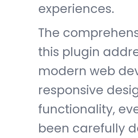
experiences.
giriş
bahiscasino
bahiscasino
giriş
romabet
romabet
giriş
norabahis
norabahis
The comprehensi
giriş
enbet
enbet
giriş
amgbahis
amgbahis
giriş
pokerklas
pokerklas
this plugin addr
giriş
betzula
betzula
giriş
bahiscasino
bahiscasino
modern web dev
giriş
avrupabet
avrupabet
giriş
alobet
alobet
giriş
restbet
restbet
responsive desi
giriş
Betbigo
Betbigo
giriş
Kalebet
Kalebet
functionality, e
giriş
Amgbahis
Amgbahis
giriş
Royalbet
Royalbet
giriş
Teosbet
Teosbet
been carefully d
giriş
Jokerbet
Jokerbet
giriş
Vegabet
Vegabet