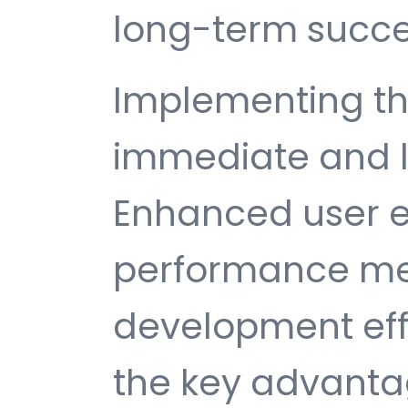
long-term succe
giriş
Betbigo
Betbigo
giriş
Kalebet
Kalebet
giriş
Teosbet
Teosbet
Implementing thi
giriş
Amgbahis
Amgbahis
giriş
Royalbet
Royalbet
giriş
Jokerbet
Jokerbet
immediate and l
giriş
Zulabet
Zulabet
giriş
Matbet
Matbet
Enhanced user e
giriş
Pusulabet
Pusulabet
giriş
Meybet
Meybet
giriş
romabet
romabet
performance met
giriş
norabahis
norabahis
giriş
enbet
enbet
development ef
giriş
bahiscasino
bahiscasino
giriş
pokerklas
giriş
betzula
betzula
the key advantag
giriş
amgbahis