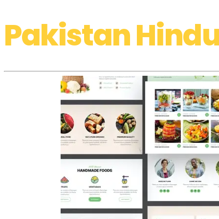
giriş
norabahis
norabahis
norabahis
giriş
Ultrabet
Ultrabet
Pakistan Hindu
giriş
Sonbahis
Sonbahis
giriş
Enjoybet
Enjoybet
giriş
Norabahis
Norabahis
giriş
Amgbahis
Amgbahis
giriş
Pokerklas
Pokerklas
giriş
Masterbetting
Masterbetting
giriş
Betgar
Betgar
giriş
Romabet
Romabet
giriş
Marsbahis
Marsbahis
giriş
Atmbahis
Atmbahis
giriş
Meritking
Meritking
giriş
betnis
giriş
efesbet
efesbet
giriş
marsbahis
giriş
holiganbet
holiganbet
giriş
maksibet
maksibet