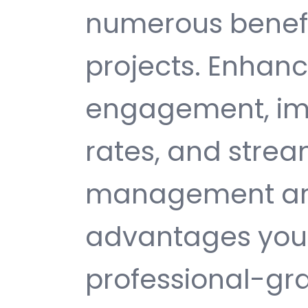
giriş
alobet
alobet
numerous benefi
giriş
avrupabet
avrupabet
giriş
restbet
giriş
Betbigo
Betbigo
projects. Enhan
giriş
Kalebet
Kalebet
giriş
Teosbet
Teosbet
engagement, im
giriş
Amgbahis
Amgbahis
giriş
Royalbet
Royalbet
giriş
Jokerbet
Jokerbet
rates, and strea
giriş
Vegabet
Vegabet
giriş
Betzula
Betzula
management are 
giriş
Editörbet
Editörbet
giriş
romabet
giriş
norabahis
advantages you 
giriş
enbet
enbet
giriş
bahiscasino
bahiscasino
professional-gr
giriş
pokerklas
pokerklas
giriş
betzula
betzula