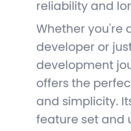
giriş
amgbahis
amgbahis
reliability and 
giriş
alobet
giriş
restbet
restbet
giriş
norabahis
Whether you're 
giriş
Kalebet
Kalebet
giriş
Netbahis
Netbahis
developer or jus
giriş
Teosbet
Teosbet
giriş
grandbetting
grandbetting
giriş
Amgbahis
Amgbahis
development jour
giriş
Romabet
Romabet
giriş
Teosbet
Teosbet
offers the perfe
giriş
Betplay
Betplay
giriş
Enjoybet
Enjoybet
giriş
Editorbet
Editorbet
and simplicity. 
giriş
Vegabet
Vegabet
giriş
Sonbahis
Sonbahis
feature set and 
giriş
aresbet
aresbet
aresbet
giriş
aresbet