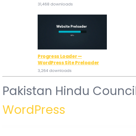
giriş
betzula
31,468 downloads
giriş
bahiscasino
giriş
avrupabet
avrupabet
giriş
alobet
alobet
giriş
restbet
restbet
giriş
http://mikefreemanministries.com/
giriş
https://tr.romabet-
sanal-
Progress Loader —
WordPress Site Preloader
orjinal1.vip/
https://plan-
reprise-
3,264 downloads
activite.com/
https://plan-
reprise-
Pakistan Hindu Counci
activite.com/
giriş
https://tr.betplay-
WordPress
sanal-
orjinal.vip/
https://dentalcaremichalin.pl/
giriş
https://tr.editorbet-
WordPress Hub
Aero for WordPress – Image Hover Effects
Aesthetica – Plastic Surgery & Beauty Clinic WordPress Theme
Aether – AI Agency & Technology WordPress Theme
Aether – AI Agency & Technolo
sanal-