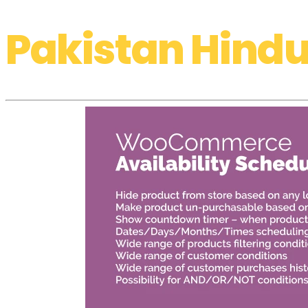
giriş
norabahis
norabahis
norabahis
giriş
Ultrabet
Ultrabet
Pakistan Hindu
giriş
Sonbahis
Sonbahis
giriş
Enjoybet
Enjoybet
giriş
Norabahis
Norabahis
giriş
Amgbahis
Amgbahis
giriş
Pokerklas
Pokerklas
giriş
Masterbetting
Masterbetting
giriş
Betgar
Betgar
giriş
Romabet
Romabet
giriş
Marsbahis
Marsbahis
giriş
Atmbahis
Atmbahis
giriş
Meritking
Meritking
giriş
betnis
giriş
efesbet
efesbet
giriş
marsbahis
giriş
holiganbet
holiganbet
giriş
maksibet
maksibet