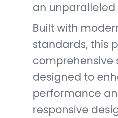
an unparalleled 
giriş
bahiscasino
bahiscasino
giriş
romabet
romabet
giriş
norabahis
norabahis
Built with mode
giriş
enbet
enbet
giriş
amgbahis
amgbahis
giriş
pokerklas
pokerklas
standards, this p
giriş
betzula
betzula
giriş
bahiscasino
bahiscasino
comprehensive s
giriş
avrupabet
avrupabet
giriş
alobet
alobet
giriş
restbet
restbet
designed to enh
giriş
Betbigo
Betbigo
giriş
Kalebet
Kalebet
performance and
giriş
Amgbahis
Amgbahis
giriş
Royalbet
Royalbet
giriş
Teosbet
Teosbet
responsive desi
giriş
Jokerbet
Jokerbet
giriş
Vegabet
Vegabet