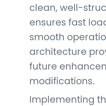
clean, well-str
giriş
Betbigo
Betbigo
giriş
Kalebet
Kalebet
giriş
Teosbet
Teosbet
ensures fast loa
giriş
Amgbahis
Amgbahis
giriş
Royalbet
Royalbet
smooth operatio
giriş
Jokerbet
Jokerbet
giriş
Zulabet
Zulabet
giriş
Matbet
Matbet
architecture provi
giriş
Pusulabet
Pusulabet
giriş
Meybet
Meybet
future enhance
giriş
romabet
romabet
giriş
norabahis
norabahis
giriş
enbet
enbet
modifications.
giriş
bahiscasino
bahiscasino
giriş
pokerklas
giriş
betzula
betzula
Implementing thi
giriş
amgbahis