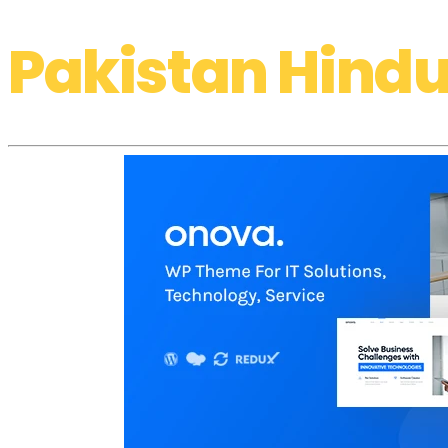
giriş
norabahis
norabahis
norabahis
giriş
Ultrabet
Ultrabet
Pakistan Hindu
giriş
Sonbahis
Sonbahis
giriş
Enjoybet
Enjoybet
giriş
Norabahis
Norabahis
giriş
Amgbahis
Amgbahis
giriş
Pokerklas
Pokerklas
giriş
Masterbetting
Masterbetting
giriş
Betgar
Betgar
giriş
Romabet
Romabet
giriş
Marsbahis
Marsbahis
giriş
Atmbahis
Atmbahis
giriş
Meritking
Meritking
giriş
betnis
giriş
efesbet
efesbet
giriş
marsbahis
giriş
holiganbet
holiganbet
giriş
maksibet
maksibet