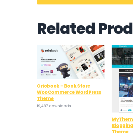
giriş
Vegabet
Vegabet
giriş
Betzula
Betzula
giriş
Meybet
Meybet
Related Pro
giriş
Kalebet
Kalebet
giriş
Betbigo
Betbigo
giriş
Teosbet
Teosbet
giriş
Vegabet
Vegabet
giriş
Restbet
Restbet
giriş
Betplay
Betplay
giriş
Efesbet
Efesbet
Oriobook – Book Store
giriş
Enjoybet
WooCommerce WordPress
giriş
romabet
romabet
Theme
giriş
norabahis
norabahis
19,487 downloads
giriş
enbet
enbet
MyThem
giriş
pulibet
Bloggin
giriş
pokerklas
pokerklas
Theme