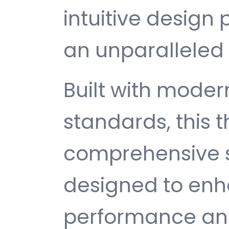
giriş
bahiscasino
bahiscasino
intuitive design 
giriş
romabet
romabet
giriş
norabahis
norabahis
an unparalleled 
giriş
enbet
enbet
giriş
amgbahis
amgbahis
giriş
pokerklas
pokerklas
Built with mode
giriş
betzula
betzula
giriş
bahiscasino
bahiscasino
giriş
avrupabet
avrupabet
standards, this 
giriş
alobet
alobet
giriş
restbet
restbet
comprehensive s
giriş
Betbigo
Betbigo
giriş
Kalebet
Kalebet
giriş
Amgbahis
Amgbahis
designed to enh
giriş
Royalbet
Royalbet
giriş
Teosbet
Teosbet
performance and
giriş
Jokerbet
Jokerbet
giriş
Vegabet
Vegabet