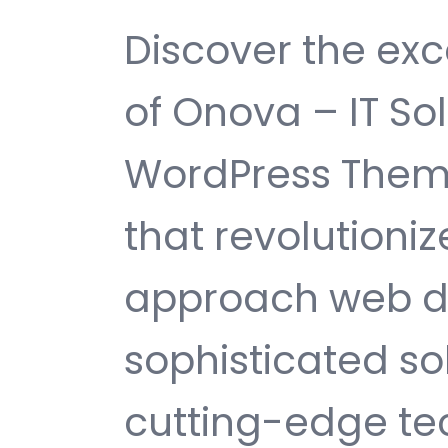
giriş
Amgbahis
Amgbahis
Discover the exc
giriş
Romabet
Romabet
giriş
Grandpashabet
Grandpashabet
giriş
Marsbahis
Marsbahis
of Onova – IT So
giriş
pulibet
giriş
pulibet
WordPress Them
giriş
pusulabet
giriş
pusulabet
giriş
Cratosroyalbet
that revolutioni
giriş
Cratosroyalbet
giriş
Grandpashabet
Grandpashabet
approach web d
giriş
Grandpashabet
giriş
biabet
giriş
betplay
sophisticated s
giriş
jasminbet
giriş
dedebet
cutting-edge te
giriş
https://kaystudio.net
https://kaystudio.net
giriş
holiganbet
holiganbet