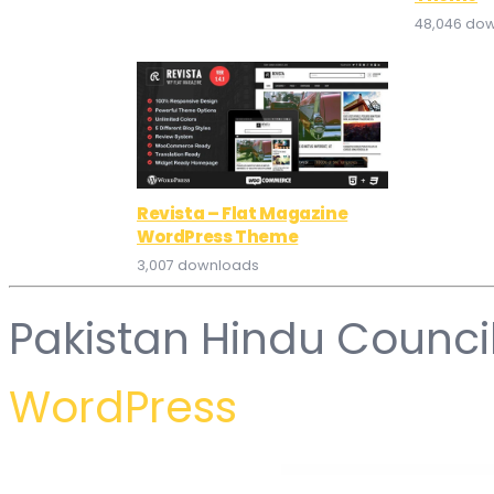
giriş
betzula
48,046 do
giriş
bahiscasino
giriş
avrupabet
avrupabet
giriş
alobet
alobet
giriş
restbet
restbet
giriş
http://mikefreemanministries.com/
giriş
https://tr.romabet-
sanal-
Revista – Flat Magazine
orjinal1.vip/
https://plan-
WordPress Theme
reprise-
3,007 downloads
activite.com/
https://plan-
reprise-
Pakistan Hindu Counci
activite.com/
giriş
https://tr.betplay-
WordPress
sanal-
orjinal.vip/
https://dentalcaremichalin.pl/
giriş
https://tr.editorbet-
sanal-
WordPress Hub
Whiz – Travel Agency Elementor Template Kit
Whizz Photography WordPress
Whizz | Photography WordPress for Photography
WHMCS One Page Checkout – WHMCS Cart – WHMCS Order Pages