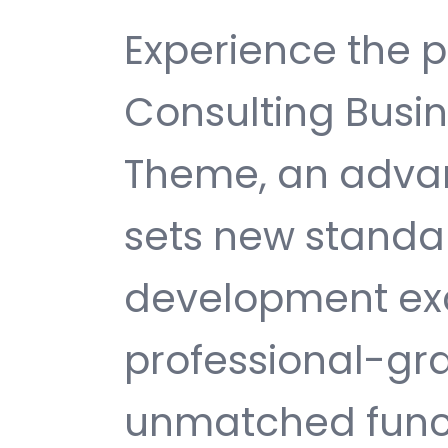
giriş
Amgbahis
Amgbahis
Experience the 
giriş
Romabet
Romabet
giriş
Grandpashabet
Grandpashabet
giriş
Marsbahis
Marsbahis
Consulting Busi
giriş
pulibet
giriş
pulibet
Theme, an adva
giriş
pusulabet
giriş
pusulabet
giriş
Cratosroyalbet
sets new standa
giriş
Cratosroyalbet
giriş
Grandpashabet
Grandpashabet
development exc
giriş
Grandpashabet
giriş
biabet
giriş
betplay
professional-gra
giriş
jasminbet
giriş
dedebet
unmatched funct
giriş
https://kaystudio.net
https://kaystudio.net
giriş
holiganbet
holiganbet