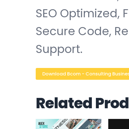
giriş
Atlasbet
Atlasbet
giriş
Atlasbet
Atlasbet
SEO Optimized, 
giriş
romabet
romabet
giriş
norabahis
norabahis
Secure Code, Re
giriş
enbet
enbet
giriş
amgbahis
amgbahis
Support.
giriş
pokerklas
pokerklas
giriş
betzula
betzula
giriş
bahiscasino
bahiscasino
giriş
avrupabet
avrupabet
giriş
alobet
alobet
Download Bcom - Consulting Business
giriş
restbet
restbet
giriş
Kalebet
Kalebet
giriş
Betbigo
Betbigo
Related Pro
giriş
Teosbet
Teosbet
giriş
Amgbahis
Amgbahis
giriş
Royalbet
Royalbet
giriş
Jokerbet
Jokerbet