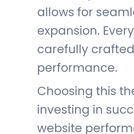
giriş
Betbigo
Betbigo
allows for seam
giriş
Kalebet
Kalebet
giriş
Teosbet
Teosbet
expansion. Ever
giriş
Amgbahis
Amgbahis
giriş
Royalbet
Royalbet
carefully crafted
giriş
Jokerbet
Jokerbet
giriş
Zulabet
Zulabet
giriş
Matbet
Matbet
performance.
giriş
Pusulabet
Pusulabet
giriş
Meybet
Meybet
giriş
romabet
romabet
Choosing this 
giriş
norabahis
norabahis
giriş
enbet
enbet
giriş
bahiscasino
bahiscasino
investing in suc
giriş
pokerklas
giriş
betzula
betzula
website perfor
giriş
amgbahis