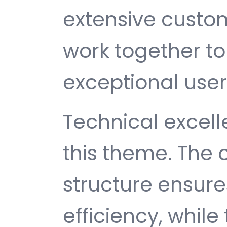
giriş
Betzula
Betzula
extensive custom
giriş
meybet
meybet
giriş
Atlasbet
Atlasbet
work together to
giriş
betnis
giriş
jokerbet
exceptional user
giriş
millibahis
giriş
jasminbet
giriş
pulibet
giriş
pulibet
Technical excelle
giriş
holiganbet
giriş
pusulabet
this theme. The
giriş
cratosroyalbet
giriş
dedebet
giriş
betplay
betplay
structure ensu
giriş
Festwin
giriş
jasminbet
efficiency, while
giriş
biabet
giriş
Grandpashabet