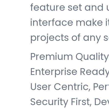
giriş
Atlasbet
Atlasbet
feature set and 
giriş
Atlasbet
Atlasbet
giriş
romabet
romabet
interface make i
giriş
norabahis
norabahis
giriş
enbet
enbet
giriş
amgbahis
amgbahis
projects of any s
giriş
pokerklas
pokerklas
giriş
betzula
betzula
giriş
bahiscasino
bahiscasino
Premium Quality,
giriş
avrupabet
avrupabet
giriş
alobet
alobet
Enterprise Ready
giriş
restbet
restbet
giriş
Kalebet
Kalebet
giriş
Betbigo
Betbigo
User Centric, P
giriş
Teosbet
Teosbet
giriş
Amgbahis
Amgbahis
Security First, D
giriş
Royalbet
Royalbet
giriş
Jokerbet
Jokerbet