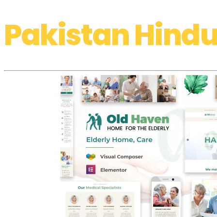
giriş
norabahis
norabahis
norabahis
giriş
Ultrabet
Ultrabet
Pakistan Hindu
giriş
Sonbahis
Sonbahis
giriş
Enjoybet
Enjoybet
giriş
Norabahis
Norabahis
giriş
Amgbahis
Amgbahis
giriş
Pokerklas
Pokerklas
giriş
Masterbetting
Masterbetting
giriş
Betgar
Betgar
giriş
Romabet
Romabet
giriş
Marsbahis
Marsbahis
giriş
Atmbahis
Atmbahis
giriş
Meritking
Meritking
giriş
betnis
giriş
efesbet
efesbet
giriş
marsbahis
giriş
holiganbet
holiganbet
giriş
maksibet
maksibet