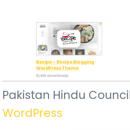
giriş
betzula
giriş
bahiscasino
giriş
avrupabet
avrupabet
giriş
alobet
alobet
giriş
restbet
restbet
giriş
http://mikefreemanministries.com/
giriş
https://tr.romabet-
sanal-
orjinal1.vip/
https://plan-
Becipe – Recipe Blogging
reprise-
WordPress Theme
activite.com/
https://plan-
41,941 downloads
reprise-
activite.com/
Pakistan Hindu Counci
giriş
https://tr.betplay-
sanal-
WordPress
orjinal.vip/
https://dentalcaremichalin.pl/
giriş
https://tr.editorbet-
sanal-
WordPress Hub
Loobek – Elementor Multipurpose WooCommerce Theme
Look: Minimal Magazine and Blog WordPress Theme
Look – Responsive Multi-Purpose WooCommerce WordPress Theme