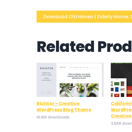
giriş
Vegabet
Vegabet
giriş
Betzula
Betzula
Download Old Haven | Elderly Home, Se
giriş
Meybet
Meybet
giriş
Kalebet
Kalebet
giriş
Betbigo
Betbigo
giriş
Teosbet
Teosbet
Related Pro
giriş
Vegabet
Vegabet
giriş
Restbet
Restbet
giriş
Betplay
Betplay
giriş
Efesbet
Efesbet
giriş
Enjoybet
giriş
romabet
romabet
Richter – Creative
Californi
giriş
norabahis
norabahis
WordPress Blog Theme
WordPre
giriş
enbet
enbet
Creative
41,910 downloads
giriş
pulibet
3,568 dow
giriş
pokerklas
pokerklas