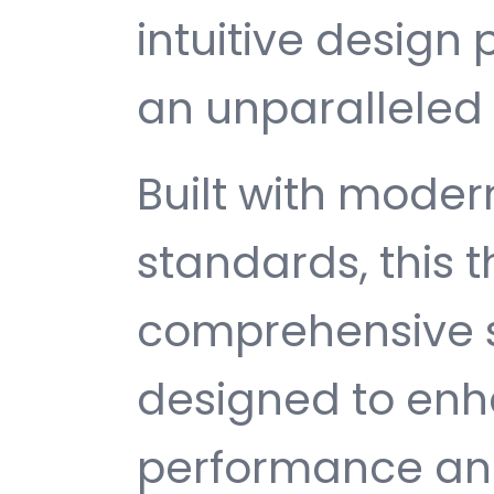
giriş
bahiscasino
bahiscasino
intuitive design 
giriş
romabet
romabet
giriş
norabahis
norabahis
an unparalleled 
giriş
enbet
enbet
giriş
amgbahis
amgbahis
giriş
pokerklas
pokerklas
Built with mode
giriş
betzula
betzula
giriş
bahiscasino
bahiscasino
giriş
avrupabet
avrupabet
standards, this 
giriş
alobet
alobet
giriş
restbet
restbet
comprehensive s
giriş
Betbigo
Betbigo
giriş
Kalebet
Kalebet
giriş
Amgbahis
Amgbahis
designed to enh
giriş
Royalbet
Royalbet
giriş
Teosbet
Teosbet
performance and
giriş
Jokerbet
Jokerbet
giriş
Vegabet
Vegabet