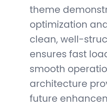
giriş
Betbigo
Betbigo
theme demonstr
giriş
Kalebet
Kalebet
giriş
Teosbet
Teosbet
optimization and
giriş
Amgbahis
Amgbahis
giriş
Royalbet
Royalbet
clean, well-str
giriş
Jokerbet
Jokerbet
giriş
Zulabet
Zulabet
giriş
Matbet
Matbet
ensures fast loa
giriş
Pusulabet
Pusulabet
giriş
Meybet
Meybet
smooth operatio
giriş
romabet
romabet
giriş
norabahis
norabahis
giriş
enbet
enbet
architecture provi
giriş
bahiscasino
bahiscasino
giriş
pokerklas
future enhance
giriş
betzula
betzula
giriş
amgbahis