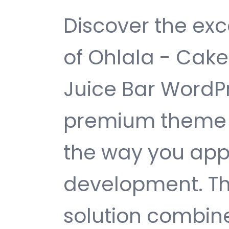
giriş
Amgbahis
Amgbahis
Discover the exc
giriş
Romabet
Romabet
giriş
Grandpashabet
Grandpashabet
giriş
Marsbahis
Marsbahis
of Ohlala - Cak
giriş
pulibet
giriş
pulibet
Juice Bar WordP
giriş
pusulabet
giriş
pusulabet
giriş
Cratosroyalbet
premium theme t
giriş
Cratosroyalbet
giriş
Grandpashabet
Grandpashabet
the way you ap
giriş
Grandpashabet
giriş
biabet
giriş
betplay
development. Th
giriş
jasminbet
giriş
dedebet
solution combin
giriş
https://kaystudio.net
https://kaystudio.net
giriş
holiganbet
holiganbet