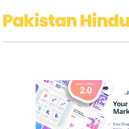
giriş
norabahis
norabahis
norabahis
giriş
Ultrabet
Ultrabet
Pakistan Hindu
giriş
Sonbahis
Sonbahis
giriş
Enjoybet
Enjoybet
giriş
Norabahis
Norabahis
giriş
Amgbahis
Amgbahis
giriş
Pokerklas
Pokerklas
giriş
Masterbetting
Masterbetting
giriş
Betgar
Betgar
giriş
Romabet
Romabet
giriş
Marsbahis
Marsbahis
giriş
Atmbahis
Atmbahis
giriş
Meritking
Meritking
giriş
betnis
giriş
efesbet
efesbet
giriş
marsbahis
giriş
holiganbet
holiganbet
giriş
maksibet
maksibet