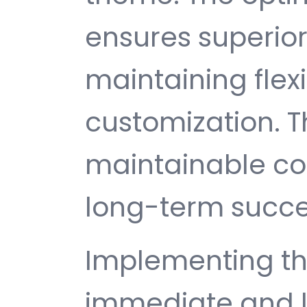
giriş
Betbigo
Betbigo
ensures superio
giriş
Kalebet
Kalebet
giriş
Teosbet
Teosbet
giriş
Amgbahis
Amgbahis
maintaining flexib
giriş
Royalbet
Royalbet
giriş
Jokerbet
Jokerbet
customization. T
giriş
Zulabet
Zulabet
giriş
Matbet
Matbet
giriş
Pusulabet
Pusulabet
maintainable c
giriş
Meybet
Meybet
giriş
romabet
romabet
long-term succe
giriş
norabahis
norabahis
giriş
enbet
enbet
giriş
bahiscasino
bahiscasino
Implementing th
giriş
pokerklas
giriş
betzula
betzula
giriş
amgbahis
immediate and l