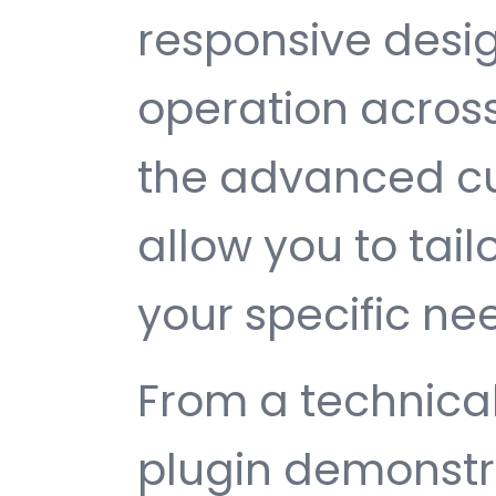
responsive desi
giriş
Betzula
Betzula
giriş
meybet
meybet
giriş
Atlasbet
Atlasbet
operation across
giriş
betnis
giriş
jokerbet
the advanced cu
giriş
millibahis
giriş
jasminbet
giriş
pulibet
allow you to tail
giriş
pulibet
giriş
holiganbet
your specific ne
giriş
pusulabet
giriş
cratosroyalbet
giriş
dedebet
From a technical
giriş
betplay
betplay
giriş
Festwin
giriş
jasminbet
plugin demonstr
giriş
biabet
giriş
Grandpashabet