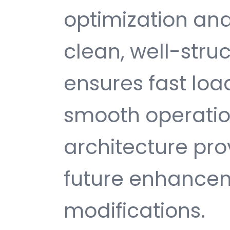
optimization and
giriş
Betbigo
Betbigo
giriş
Kalebet
Kalebet
giriş
Teosbet
Teosbet
clean, well-str
giriş
Amgbahis
Amgbahis
giriş
Royalbet
Royalbet
ensures fast loa
giriş
Jokerbet
Jokerbet
giriş
Zulabet
Zulabet
giriş
Matbet
Matbet
smooth operatio
giriş
Pusulabet
Pusulabet
giriş
Meybet
Meybet
architecture provi
giriş
romabet
romabet
giriş
norabahis
norabahis
giriş
enbet
enbet
future enhance
giriş
bahiscasino
bahiscasino
giriş
pokerklas
modifications.
giriş
betzula
betzula
giriş
amgbahis