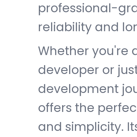
giriş
amgbahis
amgbahis
professional-gr
giriş
alobet
giriş
restbet
restbet
reliability and 
giriş
norabahis
giriş
Kalebet
Kalebet
giriş
Netbahis
Netbahis
Whether you're 
giriş
Teosbet
Teosbet
giriş
grandbetting
grandbetting
giriş
Amgbahis
Amgbahis
developer or jus
giriş
Romabet
Romabet
giriş
Teosbet
Teosbet
development jour
giriş
Betplay
Betplay
giriş
Enjoybet
Enjoybet
giriş
Editorbet
Editorbet
offers the perfe
giriş
Vegabet
Vegabet
giriş
Sonbahis
Sonbahis
and simplicity. 
giriş
aresbet
aresbet
aresbet
giriş
aresbet