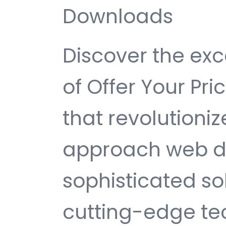
Downloads
giriş
Amgbahis
Amgbahis
giriş
Romabet
Romabet
giriş
Grandpashabet
Grandpashabet
giriş
Marsbahis
Marsbahis
Discover the exc
giriş
pulibet
giriş
pulibet
of Offer Your Pr
giriş
pusulabet
giriş
pusulabet
giriş
Cratosroyalbet
that revolutioni
giriş
Cratosroyalbet
giriş
Grandpashabet
Grandpashabet
approach web d
giriş
Grandpashabet
giriş
biabet
sophisticated s
giriş
betplay
giriş
jasminbet
giriş
dedebet
cutting-edge te
giriş
https://kaystudio.net
https://kaystudio.net
giriş
holiganbet
holiganbet