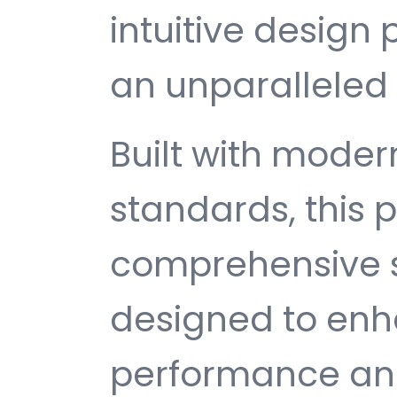
intuitive design 
giriş
bahiscasino
bahiscasino
giriş
romabet
romabet
giriş
norabahis
norabahis
an unparalleled 
giriş
enbet
enbet
giriş
amgbahis
amgbahis
giriş
pokerklas
pokerklas
Built with mode
giriş
betzula
betzula
giriş
bahiscasino
bahiscasino
giriş
avrupabet
avrupabet
standards, this p
giriş
alobet
alobet
giriş
restbet
restbet
comprehensive s
giriş
Betbigo
Betbigo
giriş
Kalebet
Kalebet
designed to enh
giriş
Amgbahis
Amgbahis
giriş
Royalbet
Royalbet
giriş
Teosbet
Teosbet
performance and
giriş
Jokerbet
Jokerbet
giriş
Vegabet
Vegabet