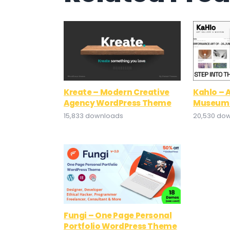
giriş
Atlasbet
Atlasbet
giriş
Atlasbet
Atlasbet
giriş
romabet
romabet
giriş
norabahis
norabahis
giriş
enbet
enbet
giriş
amgbahis
amgbahis
giriş
pokerklas
pokerklas
giriş
betzula
betzula
Kreate – Modern Creative
Kahlo – A
Agency WordPress Theme
Museum 
giriş
bahiscasino
bahiscasino
15,833 downloads
20,530 do
giriş
avrupabet
avrupabet
giriş
alobet
alobet
giriş
restbet
restbet
giriş
Kalebet
Kalebet
giriş
Betbigo
Betbigo
giriş
Teosbet
Teosbet
giriş
Amgbahis
Amgbahis
giriş
Royalbet
Royalbet
Fungi – One Page Personal
giriş
Jokerbet
Jokerbet
Portfolio WordPress Theme