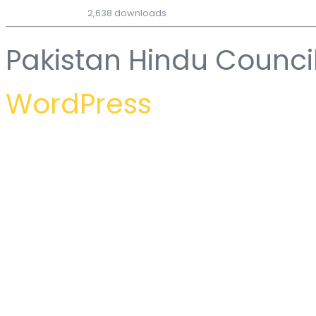
giriş
Vegabet
Vegabet
2,638 downloads
giriş
Betzula
Betzula
giriş
Meybet
Meybet
Pakistan Hindu Counci
giriş
Kalebet
Kalebet
giriş
Betbigo
Betbigo
giriş
WordPress
Teosbet
Teosbet
giriş
Vegabet
Vegabet
giriş
Restbet
WordPress Hub
Osvald – Finance Consulting Elementor Template Kit
Otaru – Technology & Digital Agency WordPress Theme
Otello – Personal Blog and Magazine WordPress Theme
Otmil – Diet & Clean Food Catering Services Elementor Template Kit
Oto
Restbet
giriş
Betplay
Betplay
giriş
Efesbet
Efesbet
giriş
Enjoybet
giriş
romabet
romabet
giriş
norabahis
norabahis
giriş
enbet
enbet
giriş
pulibet
giriş
pokerklas
pokerklas