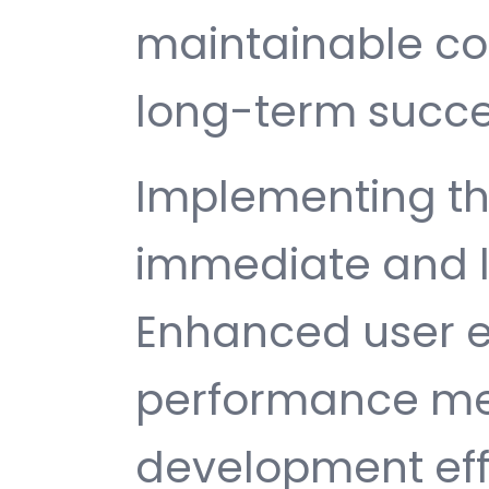
giriş
Betbigo
Betbigo
maintainable c
giriş
Kalebet
Kalebet
giriş
Teosbet
Teosbet
long-term succe
giriş
Amgbahis
Amgbahis
giriş
Royalbet
Royalbet
giriş
Jokerbet
Jokerbet
Implementing th
giriş
Zulabet
Zulabet
giriş
Matbet
Matbet
giriş
Pusulabet
Pusulabet
immediate and l
giriş
Meybet
Meybet
giriş
romabet
romabet
Enhanced user e
giriş
norabahis
norabahis
giriş
enbet
enbet
giriş
bahiscasino
bahiscasino
performance met
giriş
pokerklas
giriş
betzula
betzula
development ef
giriş
amgbahis