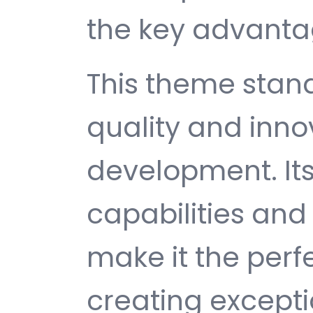
giriş
alobet
alobet
giriş
avrupabet
avrupabet
the key advantag
giriş
restbet
giriş
Betbigo
Betbigo
giriş
Kalebet
Kalebet
This theme stan
giriş
Teosbet
Teosbet
giriş
Amgbahis
Amgbahis
quality and inno
giriş
Royalbet
Royalbet
giriş
Jokerbet
Jokerbet
giriş
Vegabet
Vegabet
development. It
giriş
Betzula
Betzula
giriş
Editörbet
Editörbet
capabilities and
giriş
romabet
giriş
norabahis
giriş
enbet
enbet
make it the perf
giriş
bahiscasino
bahiscasino
giriş
pokerklas
pokerklas
creating except
giriş
betzula
betzula