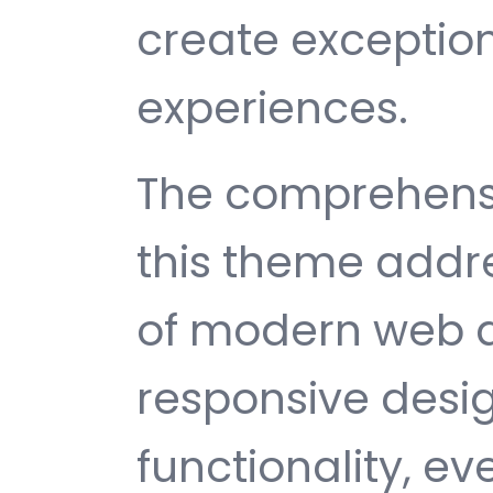
giriş
bahiscasino
bahiscasino
create exception
giriş
romabet
romabet
giriş
norabahis
norabahis
experiences.
giriş
enbet
enbet
giriş
amgbahis
amgbahis
giriş
pokerklas
pokerklas
The comprehensi
giriş
betzula
betzula
giriş
bahiscasino
bahiscasino
giriş
avrupabet
avrupabet
this theme addr
giriş
alobet
alobet
giriş
restbet
restbet
of modern web 
giriş
Betbigo
Betbigo
giriş
Kalebet
Kalebet
giriş
Amgbahis
Amgbahis
responsive desi
giriş
Royalbet
Royalbet
giriş
Teosbet
Teosbet
functionality, e
giriş
Jokerbet
Jokerbet
giriş
Vegabet
Vegabet