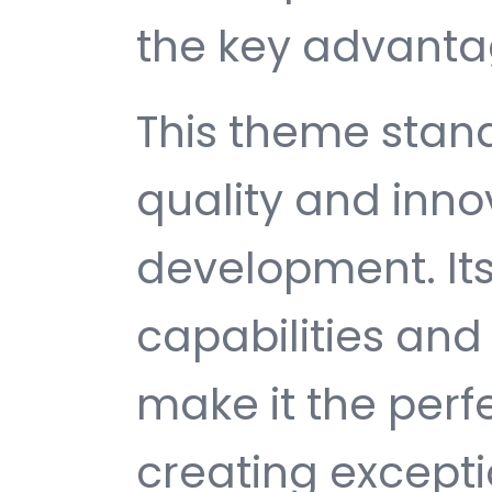
giriş
alobet
alobet
giriş
avrupabet
avrupabet
the key advantag
giriş
restbet
giriş
Betbigo
Betbigo
giriş
Kalebet
Kalebet
This theme stan
giriş
Teosbet
Teosbet
giriş
Amgbahis
Amgbahis
quality and inno
giriş
Royalbet
Royalbet
giriş
Jokerbet
Jokerbet
giriş
Vegabet
Vegabet
development. It
giriş
Betzula
Betzula
giriş
Editörbet
Editörbet
capabilities and
giriş
romabet
giriş
norabahis
giriş
enbet
enbet
make it the perf
giriş
bahiscasino
bahiscasino
giriş
pokerklas
pokerklas
creating except
giriş
betzula
betzula