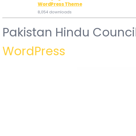
giriş
Vegabet
Vegabet
WordPress Theme
giriş
Betzula
Betzula
8,054 downloads
giriş
Meybet
Meybet
giriş
Kalebet
Kalebet
Pakistan Hindu Counci
giriş
Betbigo
Betbigo
giriş
Teosbet
Teosbet
WordPress
giriş
Vegabet
Vegabet
giriş
Restbet
Restbet
WordPress Hub
Beaver Builder Professional WordPress Plugin
Beaver Builder Wordpress Theme
Beaver Builder Themer
Beaver Builder Ultimate Addon
Beaver Tun
giriş
Betplay
Betplay
giriş
Efesbet
Efesbet
giriş
Enjoybet
giriş
romabet
romabet
giriş
norabahis
norabahis
giriş
enbet
enbet
giriş
pulibet
giriş
pokerklas
pokerklas