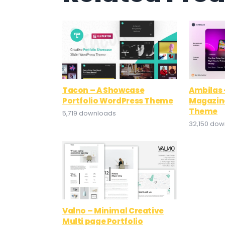
giriş
Atlasbet
Atlasbet
giriş
Atlasbet
Atlasbet
giriş
romabet
romabet
giriş
norabahis
norabahis
giriş
enbet
enbet
giriş
amgbahis
amgbahis
giriş
pokerklas
pokerklas
giriş
betzula
betzula
Tacon – A Showcase
Ambilas 
Portfolio WordPress Theme
Magazin
giriş
bahiscasino
bahiscasino
Theme
5,719 downloads
giriş
avrupabet
avrupabet
32,150 do
giriş
alobet
alobet
giriş
restbet
restbet
giriş
Kalebet
Kalebet
giriş
Betbigo
Betbigo
giriş
Teosbet
Teosbet
giriş
Amgbahis
Amgbahis
giriş
Royalbet
Royalbet
Valno – Minimal Creative
giriş
Jokerbet
Jokerbet
Multi page Portfolio