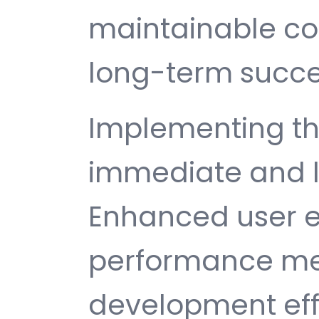
giriş
Betbigo
Betbigo
maintainable c
giriş
Kalebet
Kalebet
giriş
Teosbet
Teosbet
long-term succe
giriş
Amgbahis
Amgbahis
giriş
Royalbet
Royalbet
giriş
Jokerbet
Jokerbet
Implementing th
giriş
Zulabet
Zulabet
giriş
Matbet
Matbet
giriş
Pusulabet
Pusulabet
immediate and l
giriş
Meybet
Meybet
giriş
romabet
romabet
Enhanced user e
giriş
norabahis
norabahis
giriş
enbet
enbet
giriş
bahiscasino
bahiscasino
performance met
giriş
pokerklas
giriş
betzula
betzula
development ef
giriş
amgbahis