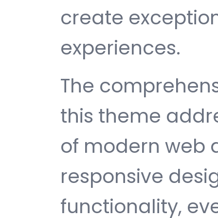
giriş
bahiscasino
bahiscasino
create exception
giriş
romabet
romabet
giriş
norabahis
norabahis
experiences.
giriş
enbet
enbet
giriş
amgbahis
amgbahis
giriş
pokerklas
pokerklas
The comprehensi
giriş
betzula
betzula
giriş
bahiscasino
bahiscasino
giriş
avrupabet
avrupabet
this theme addr
giriş
alobet
alobet
giriş
restbet
restbet
of modern web 
giriş
Betbigo
Betbigo
giriş
Kalebet
Kalebet
giriş
Amgbahis
Amgbahis
responsive desi
giriş
Royalbet
Royalbet
giriş
Teosbet
Teosbet
functionality, e
giriş
Jokerbet
Jokerbet
giriş
Vegabet
Vegabet