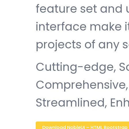
giriş
Atlasbet
Atlasbet
feature set and 
giriş
Atlasbet
Atlasbet
giriş
romabet
romabet
interface make i
giriş
norabahis
norabahis
giriş
enbet
enbet
giriş
amgbahis
amgbahis
projects of any s
giriş
pokerklas
pokerklas
giriş
betzula
betzula
giriş
bahiscasino
bahiscasino
Cutting-edge, So
giriş
avrupabet
avrupabet
giriş
alobet
alobet
Comprehensive, I
giriş
restbet
restbet
giriş
Kalebet
Kalebet
giriş
Betbigo
Betbigo
Streamlined, Enh
giriş
Teosbet
Teosbet
giriş
Amgbahis
Amgbahis
giriş
Royalbet
Royalbet
giriş
Jokerbet
Jokerbet
Download NobleUI – HTML Bootstrap 5 