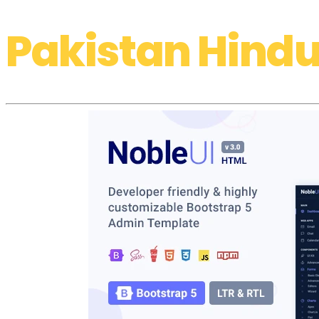
giriş
norabahis
norabahis
norabahis
giriş
Ultrabet
Ultrabet
Pakistan Hindu
giriş
Sonbahis
Sonbahis
giriş
Enjoybet
Enjoybet
giriş
Norabahis
Norabahis
giriş
Amgbahis
Amgbahis
giriş
Pokerklas
Pokerklas
giriş
Masterbetting
Masterbetting
giriş
Betgar
Betgar
giriş
Romabet
Romabet
giriş
Marsbahis
Marsbahis
giriş
Atmbahis
Atmbahis
giriş
Meritking
Meritking
giriş
betnis
giriş
efesbet
efesbet
giriş
marsbahis
giriş
holiganbet
holiganbet
giriş
maksibet
maksibet