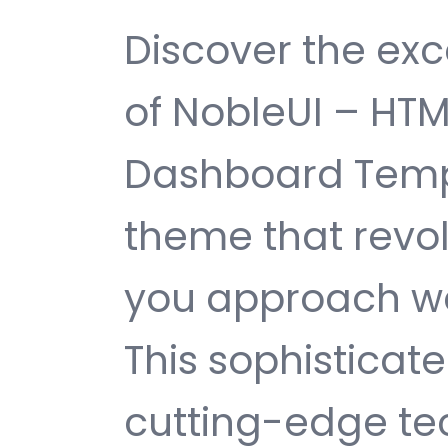
giriş
Amgbahis
Amgbahis
Discover the exc
giriş
Romabet
Romabet
giriş
Grandpashabet
Grandpashabet
giriş
Marsbahis
Marsbahis
of NobleUI – HT
giriş
pulibet
giriş
pulibet
Dashboard Temp
giriş
pusulabet
giriş
pusulabet
giriş
Cratosroyalbet
theme that revol
giriş
Cratosroyalbet
giriş
Grandpashabet
Grandpashabet
you approach w
giriş
Grandpashabet
giriş
biabet
giriş
betplay
This sophisticat
giriş
jasminbet
giriş
dedebet
cutting-edge te
giriş
https://kaystudio.net
https://kaystudio.net
giriş
holiganbet
holiganbet